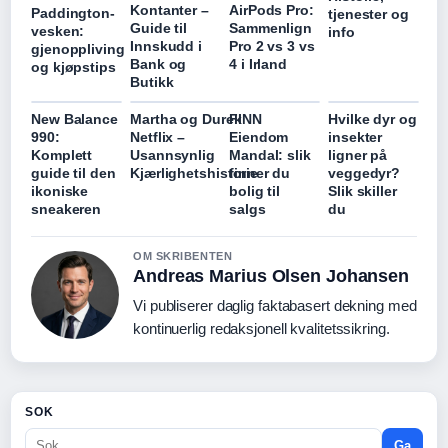
Kontanter –
AirPods Pro:
Paddington-
tjenester og
Guide til
Sammenlign
vesken:
info
Innskudd i
Pro 2 vs 3 vs
gjenoppliving
Bank og
4 i Irland
og kjøpstips
Butikk
New Balance
Martha og Durek
FINN
Hvilke dyr og
990:
Netflix –
Eiendom
insekter
Komplett
Usannsynlig
Mandal: slik
ligner på
guide til den
Kjærlighetshistorie
finner du
veggedyr?
ikoniske
bolig til
Slik skiller
sneakeren
salgs
du
OM SKRIBENTEN
Andreas Marius Olsen Johansen
Vi publiserer daglig faktabasert dekning med
kontinuerlig redaksjonell kvalitetssikring.
SOK
Ga