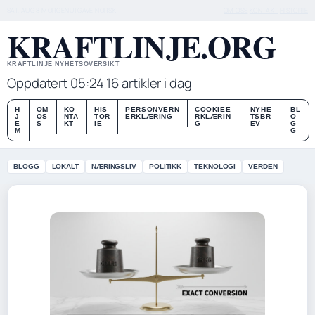
SAT, AUG 8
MORGENUTGAVE
NORSK
OM OSS
KONTAKT
HISTORIE
KRAFTLINJE.ORG
KRAFTLINJE NYHETSOVERSIKT
Oppdatert 05:24
16 artikler i dag
H
OM
KO
HIS
PERSONVERN
COOKIEE
NYHE
BL
J
OS
NTA
TOR
ERKLÆRING
RKLÆRIN
TSBR
O
E
S
KT
IE
G
EV
G
M
G
BLOGG
LOKALT
NÆRINGSLIV
POLITIKK
TEKNOLOGI
VERDEN