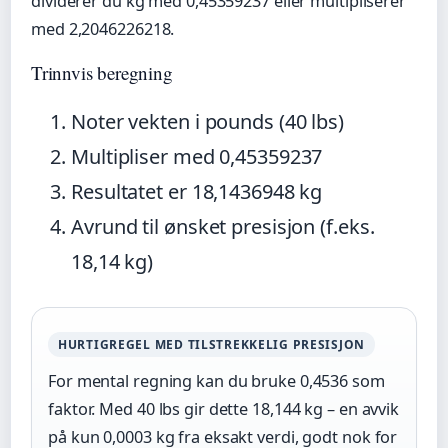
dividerer du kg med 0,45359237 eller multipliserer
med 2,2046226218.
Trinnvis beregning
Noter vekten i pounds (40 lbs)
Multipliser med 0,45359237
Resultatet er 18,1436948 kg
Avrund til ønsket presisjon (f.eks.
18,14 kg)
HURTIGREGEL MED TILSTREKKELIG PRESISJON
For mental regning kan du bruke 0,4536 som
faktor. Med 40 lbs gir dette 18,144 kg – en avvik
på kun 0,0003 kg fra eksakt verdi, godt nok for