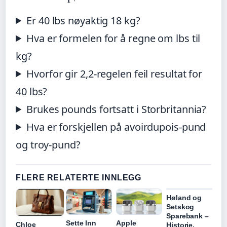
Er 40 lbs nøyaktig 18 kg?
Hva er formelen for å regne om lbs til
kg?
Hvorfor gir 2,2-regelen feil resultat for
40 lbs?
Brukes pounds fortsatt i Storbritannia?
Hva er forskjellen på avoirdupois-pund
og troy-pund?
FLERE RELATERTE INNLEGG
Høland og
Setskog
Sparebank –
Sette Inn
Apple
Chloe
Historie,