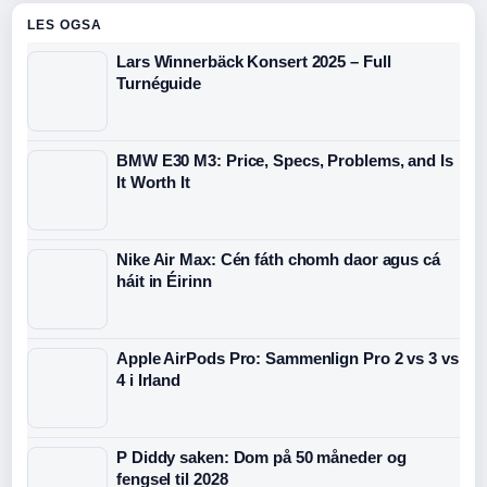
LES OGSA
Lars Winnerbäck Konsert 2025 – Full
Turnéguide
BMW E30 M3: Price, Specs, Problems, and Is
It Worth It
Nike Air Max: Cén fáth chomh daor agus cá
háit in Éirinn
Apple AirPods Pro: Sammenlign Pro 2 vs 3 vs
4 i Irland
P Diddy saken: Dom på 50 måneder og
fengsel til 2028