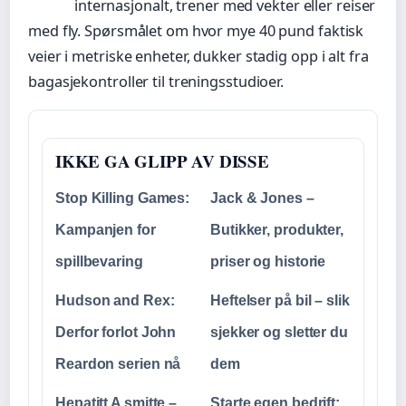
internasjonalt, trener med vekter eller reiser
med fly. Spørsmålet om hvor mye 40 pund faktisk
veier i metriske enheter, dukker stadig opp i alt fra
bagasjekontroller til treningsstudioer.
IKKE GA GLIPP AV DISSE
Stop Killing Games:
Jack & Jones –
Kampanjen for
Butikker, produkter,
spillbevaring
priser og historie
Hudson and Rex:
Heftelser på bil – slik
Derfor forlot John
sjekker og sletter du
Reardon serien nå
dem
Hepatitt A smitte –
Starte egen bedrift: