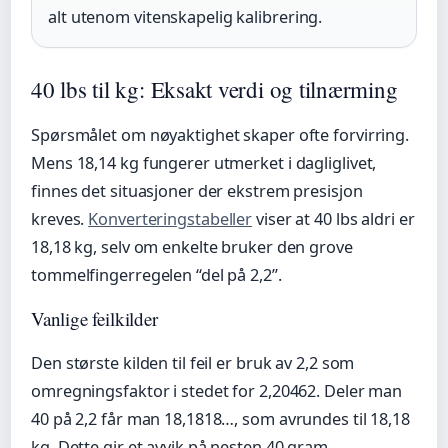
alt utenom vitenskapelig kalibrering.
40 lbs til kg: Eksakt verdi og tilnærming
Spørsmålet om nøyaktighet skaper ofte forvirring.
Mens 18,14 kg fungerer utmerket i dagliglivet,
finnes det situasjoner der ekstrem presisjon
kreves.
Konverteringstabeller
viser at 40 lbs aldri er
18,18 kg, selv om enkelte bruker den grove
tommelfingerregelen “del på 2,2”.
Vanlige feilkilder
Den største kilden til feil er bruk av 2,2 som
omregningsfaktor i stedet for 2,20462. Deler man
40 på 2,2 får man 18,1818…, som avrundes til 18,18
kg. Dette gir et avvik på nesten 40 gram