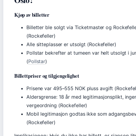
Kjøp av billetter
Billetter ble solgt via Ticketmaster og Rockefell
(Rockefeller)
Alle sitteplasser er utsolgt (Rockefeller)
Pollstar bekrefter at turneen var helt utsolgt i j
(
Pollstar
)
Billettpriser og tilgjengelighet
Prisene var 495–555 NOK pluss avgift (Rockefel
Aldersgrense: 18 år med legitimasjonsplikt, inge
vergeordning (Rockefeller)
Mobil legitimasjon godtas ikke som adgangsbev
(Rockefeller)
Implikasjonen: Hvis du ikke har billett, er sjansen l