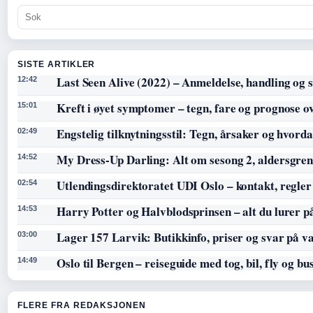
SISTE ARTIKLER
Last Seen Alive (2022) – Anmeldelse, handling og s
12:42
Kreft i øyet symptomer – tegn, fare og prognose o
15:01
Engstelig tilknytningsstil: Tegn, årsaker og hvorda
02:49
My Dress-Up Darling: Alt om sesong 2, aldersgren
14:52
Utlendingsdirektoratet UDI Oslo – kontakt, regler
02:54
Harry Potter og Halvblodsprinsen – alt du lurer p
14:53
Lager 157 Larvik: Butikkinfo, priser og svar på v
03:00
Oslo til Bergen – reiseguide med tog, bil, fly og bu
14:49
FLERE FRA REDAKSJONEN