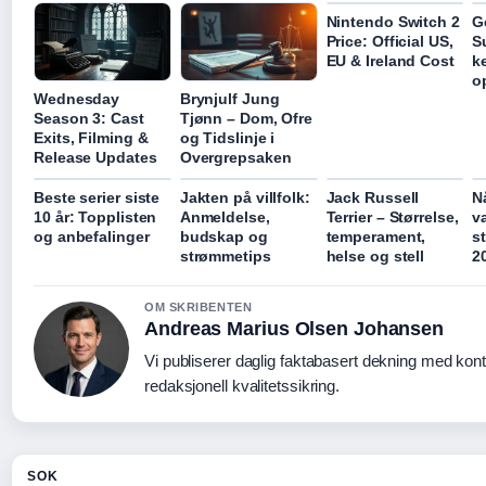
Nintendo Switch 2
G
Price: Official US,
Su
EU & Ireland Cost
k
o
Wednesday
Brynjulf Jung
Season 3: Cast
Tjønn – Dom, Ofre
Exits, Filming &
og Tidslinje i
Release Updates
Overgrepsaken
Beste serier siste
Jakten på villfolk:
Jack Russell
N
10 år: Topplisten
Anmeldelse,
Terrier – Størrelse,
va
og anbefalinger
budskap og
temperament,
s
strømmetips
helse og stell
2
OM SKRIBENTEN
Andreas Marius Olsen Johansen
Vi publiserer daglig faktabasert dekning med kont
redaksjonell kvalitetssikring.
SOK