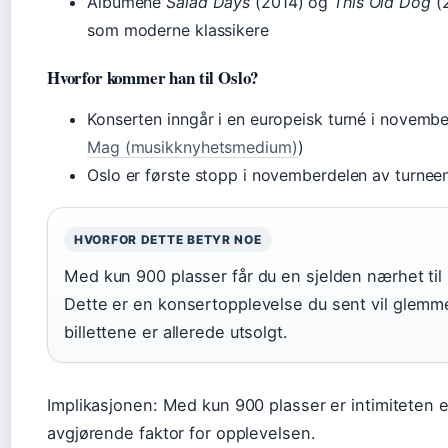
Albumene
Salad Days
(2014) og
This Old Dog
(2
som moderne klassikere
Hvorfor kommer han til Oslo?
Konserten inngår i en europeisk turné i novemb
Mag (musikknyhetsmedium)
)
Oslo er første stopp i novemberdelen av turneen
HVORFOR DETTE BETYR NOE
Med kun 900 plasser får du en sjelden nærhet til 
Dette er en konsertopplevelse du sent vil glemm
billettene er allerede utsolgt.
Implikasjonen: Med kun 900 plasser er intimiteten 
avgjørende faktor for opplevelsen.