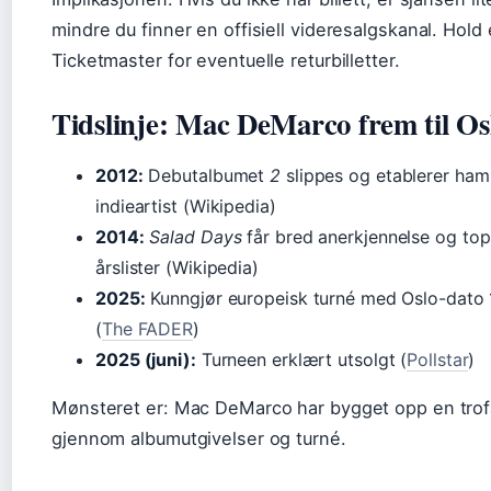
mindre du finner en offisiell videresalgskanal. Hold
Ticketmaster for eventuelle returbilletter.
Tidslinje: Mac DeMarco frem til Os
2012:
Debutalbumet
2
slippes og etablerer ha
indieartist (Wikipedia)
2014:
Salad Days
får bred anerkjennelse og to
årslister (Wikipedia)
2025:
Kunngjør europeisk turné med Oslo-dato 
(
The FADER
)
2025 (juni):
Turneen erklært utsolgt (
Pollstar
)
Mønsteret er: Mac DeMarco har bygget opp en trof
gjennom albumutgivelser og turné.