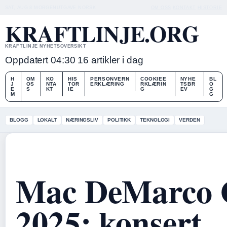
SAT, AUG 8
MORGENUTGAVE
NORSK
OM OSS
KONTAKT
HISTORIE
KRAFTLINJE.ORG
KRAFTLINJE NYHETSOVERSIKT
Oppdatert 04:30
16 artikler i dag
H
OM
KO
HIS
PERSONVERN
COOKIEE
NYHE
BL
J
OS
NTA
TOR
ERKLÆRING
RKLÆRIN
TSBR
O
E
S
KT
IE
G
EV
G
M
G
BLOGG
LOKALT
NÆRINGSLIV
POLITIKK
TEKNOLOGI
VERDEN
Mac DeMarco 
2025: konsert,