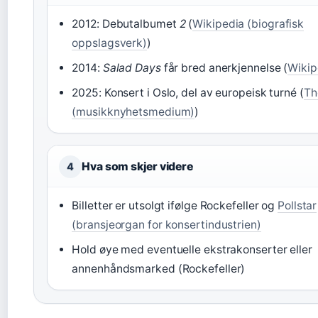
2012: Debutalbumet
2
(
Wikipedia (biografisk
oppslagsverk)
)
2014:
Salad Days
får bred anerkjennelse (
Wikip
2025: Konsert i Oslo, del av europeisk turné (
Th
(musikknyhetsmedium)
)
Hva som skjer videre
4
Billetter er utsolgt ifølge Rockefeller og
Pollstar
(bransjeorgan for konsertindustrien)
Hold øye med eventuelle ekstrakonserter eller
annenhåndsmarked (Rockefeller)