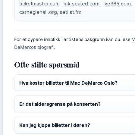
ticketmaster.com
,
link.seated.com
,
live365.com
,
carnegiehall.org
,
setlist.fm
For et dypere innblikk i artistens bakgrunn kan du lese
M
DeMarcos biografi
.
Ofte stilte spørsmål
Hva koster billetter til Mac DeMarco Oslo?
Er det aldersgrense på konserten?
Kan jeg kjøpe billetter i døren?