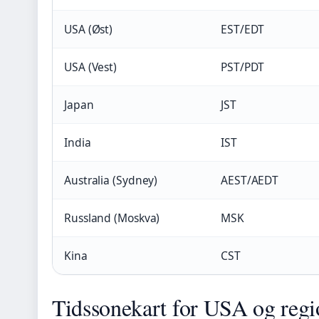
USA (Øst)
EST/EDT
USA (Vest)
PST/PDT
Japan
JST
India
IST
Australia (Sydney)
AEST/AEDT
Russland (Moskva)
MSK
Kina
CST
Tidssonekart for USA og regio