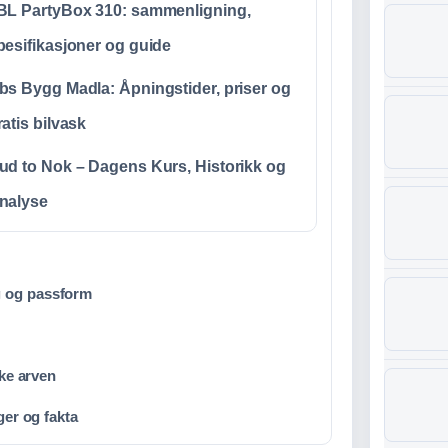
BL PartyBox 310: sammenligning,
pesifikasjoner og guide
bs Bygg Madla: Åpningstider, priser og
ratis bilvask
ud to Nok – Dagens Kurs, Historikk og
nalyse
g og passform
ske arven
ger og fakta