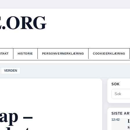
E.ORG
NTAKT
HISTORIE
PERSONVERNERKLÆRING
COOKIEERKLÆRING
VERDEN
SOK
ap –
SISTE A
L
12:42
s