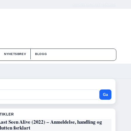
OM OSS
KONTAKT
HISTORIE
NYHETSBREV
BLOGG
Ga
RTIKLER
ast Seen Alive (2022) – Anmeldelse, handling og
lutten forklart