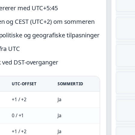
pererer med UTC+5:45
ren og CEST (UTC+2) om sommeren
politiske og geografiske tilpasninger
 fra UTC
k ved DST-overganger
UTC-OFFSET
SOMMERTID
+1 / +2
Ja
0 / +1
Ja
+1 / +2
Ja