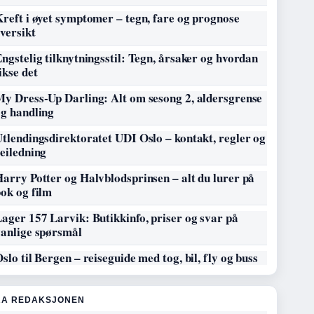
reft i øyet symptomer – tegn, fare og prognose
versikt
ngstelig tilknytningsstil: Tegn, årsaker og hvordan
ikse det
My Dress-Up Darling: Alt om sesong 2, aldersgrense
og handling
tlendingsdirektoratet UDI Oslo – kontakt, regler og
eiledning
arry Potter og Halvblodsprinsen – alt du lurer på
ok og film
ager 157 Larvik: Butikkinfo, priser og svar på
vanlige spørsmål
slo til Bergen – reiseguide med tog, bil, fly og buss
RA REDAKSJONEN