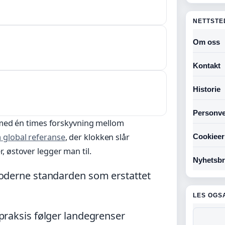
NETTSTE
Om oss
Kontakt
Historie
Personve
r med én times forskyvning mellom
global referanse
, der klokken slår
Cookieer
, østover legger man til.
Nyhetsbr
moderne standarden som erstattet
LES OGS
praksis følger landegrenser