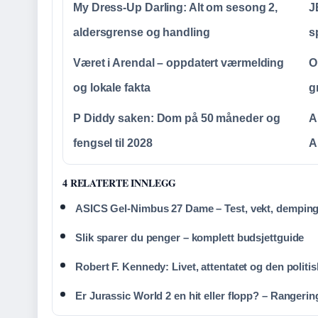
My Dress-Up Darling: Alt om sesong 2,
J
aldersgrense og handling
s
Været i Arendal – oppdatert værmelding
O
og lokale fakta
g
P Diddy saken: Dom på 50 måneder og
A
fengsel til 2028
A
4 RELATERTE INNLEGG
ASICS Gel-Nimbus 27 Dame – Test, vekt, dempin
Slik sparer du penger – komplett budsjettguide
Robert F. Kennedy: Livet, attentatet og den politi
Er Jurassic World 2 en hit eller flopp? – Rangerin