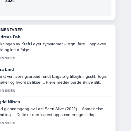
2024
MMENTARER
dreas Dahl
kningen av Kreft i øyet symptomer – tegn, fare... oppleves
id og lett a folge.
MIN SIDEN
ra Lind
erkt verifiseringsarbeid rundt Engstelig tilknytningsstil: Tegn,
saker og hvordan fikse.... Flere medier burde skrive slik.
MIN SIDEN
grid Nilsen
d gjennomgang av Last Seen Alive (2022) – Anmeldelse,
ndling.... Dette er den klarest oppsummeringen i dag.
MIN SIDEN