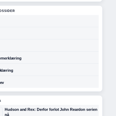
DSSIDER
rnerklæring
klæring
ev
A
Hudson and Rex: Derfor forlot John Reardon serien
nå