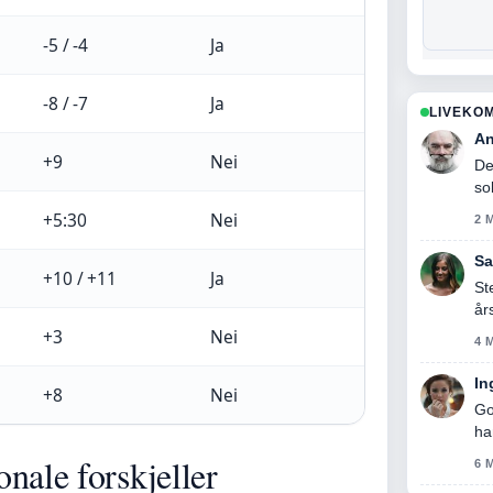
-5 / -4
Ja
-8 / -7
Ja
LIVEKO
An
+9
Nei
De
sol
+5:30
Nei
2 
Sa
+10 / +11
Ja
St
år
+3
Nei
4 
In
+8
Nei
Go
ha
nale forskjeller
6 