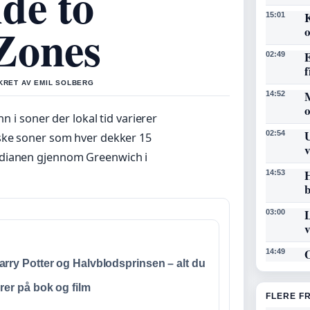
de to
K
15:01
Zones
o
E
02:49
f
IKRET AV EMIL SOLBERG
14:52
n i soner der lokal tid varierer
U
02:54
iske soner som hver dekker 15
v
idianen gjennom Greenwich i
H
14:53
b
L
03:00
O
14:49
arry Potter og Halvblodsprinsen – alt du
urer på bok og film
FLERE F