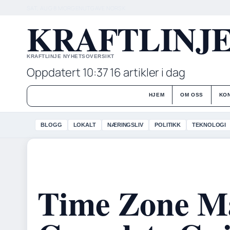
SAT, AUG 8
MORGENUTGAVE
NORSK
KRAFTLINJ
KRAFTLINJE NYHETSOVERSIKT
Oppdatert 10:37
16 artikler i dag
HJEM
OM OSS
KO
BLOGG
LOKALT
NÆRINGSLIV
POLITIKK
TEKNOLOGI
Time Zone M