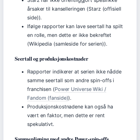
Starz har ikke offentliggjort spesifikke
årsaker til kanselleringen (Starz (offisiell
side)).
Ifølge rapporter kan lave seertall ha spilt
en rolle, men dette er ikke bekreftet
(Wikipedia (samleside for serien)).
Seertall og produksjonskostnader
Rapporter indikerer at serien ikke nådde
samme seertall som andre spin-offs i
franchisen (
Power Universe Wiki /
Fandom (fanside)
).
Produksjonskostnadene kan også ha
vært en faktor, men dette er rent
spekulativt.
Sammenligning med andre Power-spin-offs