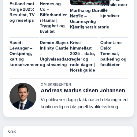
Estland mot
Hernes og
oversikt over
Norge 2025:
Co –
alle
Martha og Durek
Resultat, TV
Bilforhandler
kjendiser
Netflix –
og reisetips
i Hamar |
Usannsynlig
Trygghet og
Kjærlighetshistorie
kvalitet
Raset i
Demon Slayer:
Kristi
Color Line
Levanger –
Infinity Castle
himmelfart
Oslo:
Omkjøring,
–
2025 – dato,
Terminal,
kart og
Utgivelsesdato
regler og
parkering og
konsekvenser
og streaming
røde dager |
fasiliteter
Norsk guide
OM SKRIBENTEN
Andreas Marius Olsen Johansen
Vi publiserer daglig faktabasert dekning med
kontinuerlig redaksjonell kvalitetssikring.
SOK