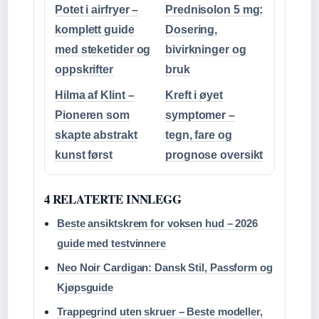
Potet i airfryer –
Prednisolon 5 mg:
komplett guide
Dosering,
med steketider og
bivirkninger og
oppskrifter
bruk
Hilma af Klint –
Kreft i øyet
Pioneren som
symptomer –
skapte abstrakt
tegn, fare og
kunst først
prognose oversikt
4 RELATERTE INNLEGG
Beste ansiktskrem for voksen hud – 2026
guide med testvinnere
Neo Noir Cardigan: Dansk Stil, Passform og
Kjøpsguide
Trappegrind uten skruer – Beste modeller,