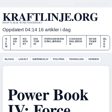
FRI, AUG 7
MORGENUTGAVE
NORSK
OM OSS
KONTAKT
HISTORIE
KRAFTLINJE.ORG
KRAFTLINJE NYHETSOVERSIKT
Oppdatert 04:14
16 artikler i dag
H
OM
KO
HIS
PERSONVERN
COOKIEE
NYHE
BL
J
OS
NTA
TOR
ERKLÆRING
RKLÆRIN
TSBR
O
E
S
KT
IE
G
EV
G
M
G
BLOGG
LOKALT
NÆRINGSLIV
POLITIKK
TEKNOLOGI
VERDEN
Power Book
IV: Force