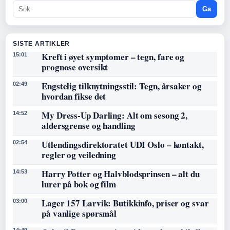
Ga
SISTE ARTIKLER
Kreft i øyet symptomer – tegn, fare og
15:01
prognose oversikt
Engstelig tilknytningsstil: Tegn, årsaker og
02:49
hvordan fikse det
My Dress-Up Darling: Alt om sesong 2,
14:52
aldersgrense og handling
Utlendingsdirektoratet UDI Oslo – kontakt,
02:54
regler og veiledning
Harry Potter og Halvblodsprinsen – alt du
14:53
lurer på bok og film
Lager 157 Larvik: Butikkinfo, priser og svar
03:00
på vanlige spørsmål
14:49