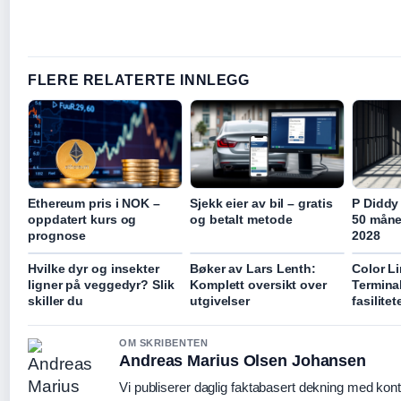
FLERE RELATERTE INNLEGG
Ethereum pris i NOK –
Sjekk eier av bil – gratis
P Diddy
oppdatert kurs og
og betalt metode
50 måned
prognose
2028
Hvilke dyr og insekter
Bøker av Lars Lenth:
Color L
ligner på veggedyr? Slik
Komplett oversikt over
Terminal
skiller du
utgivelser
fasilitet
OM SKRIBENTEN
Andreas Marius Olsen Johansen
Vi publiserer daglig faktabasert dekning med konti