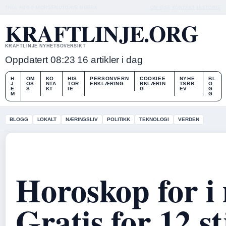
THU, AUG 6
MORGENUTGAVE
NORSK
OM OSS
KONTAKT
HISTORIE
KRAFTLINJE.ORG
KRAFTLINJE NYHETSOVERSIKT
Oppdatert 08:23
16 artikler i dag
H
OM
KO
HIS
PERSONVERN
COOKIEE
NYHE
BL
J
OS
NTA
TOR
ERKLÆRING
RKLÆRIN
TSBR
O
E
S
KT
IE
G
EV
G
M
G
BLOGG
LOKALT
NÆRINGSLIV
POLITIKK
TEKNOLOGI
VERDEN
Horoskop for i
Gratis for 12 s