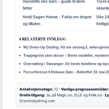
Vanntette sko barn – guide til tørre
Trysil 
føtter
skianl
Heidi Sagen Hamar – Fakta om drapet
Uke 14
og tiltalen
hellig
4 RELATERTE INNLEGG
My Dress-Up Darling: Alt om sesong 2, aldersgren
Trappegrind uten skruer – Beste modeller, monteri
Overnatting i Stavanger: De beste hotellene og tip
Forza Horizon 6 Release Date – Bekreftet 19. mai 2
Antall stjernetegn:
12 ·
Vanlige prognoseområder
Gratis tilgang:
Ja, på Magic.no, ELLE og Klikk.no ·
Ly
Drommetydning.com