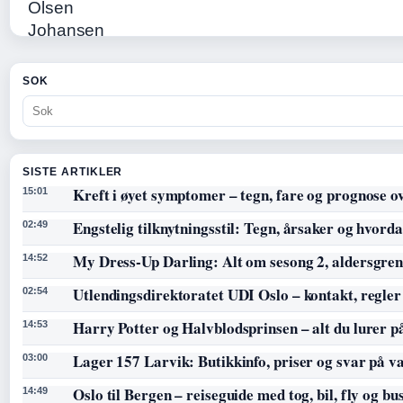
SOK
SISTE ARTIKLER
Kreft i øyet symptomer – tegn, fare og prognose o
15:01
Engstelig tilknytningsstil: Tegn, årsaker og hvorda
02:49
My Dress-Up Darling: Alt om sesong 2, aldersgren
14:52
Utlendingsdirektoratet UDI Oslo – kontakt, regler
02:54
Harry Potter og Halvblodsprinsen – alt du lurer p
14:53
Lager 157 Larvik: Butikkinfo, priser og svar på v
03:00
Oslo til Bergen – reiseguide med tog, bil, fly og bu
14:49