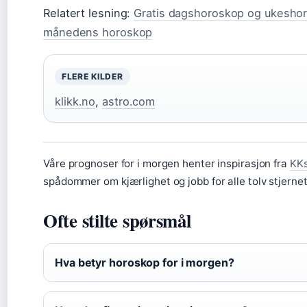
Relatert lesning:
Gratis dagshoroskop og ukesho
månedens horoskop
FLERE KILDER
klikk.no
,
astro.com
Våre prognoser for i morgen henter inspirasjon fra
KKs
spådommer om kjærlighet og jobb for alle tolv stjerne
Ofte stilte spørsmål
Hva betyr horoskop for i morgen?