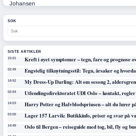
SOK
SISTE ARTIKLER
Kreft i øyet symptomer – tegn, fare og prognose o
15:01
Engstelig tilknytningsstil: Tegn, årsaker og hvorda
02:49
My Dress-Up Darling: Alt om sesong 2, aldersgren
14:52
Utlendingsdirektoratet UDI Oslo – kontakt, regler
02:54
Harry Potter og Halvblodsprinsen – alt du lurer p
14:53
Lager 157 Larvik: Butikkinfo, priser og svar på v
03:00
Oslo til Bergen – reiseguide med tog, bil, fly og bu
14:49