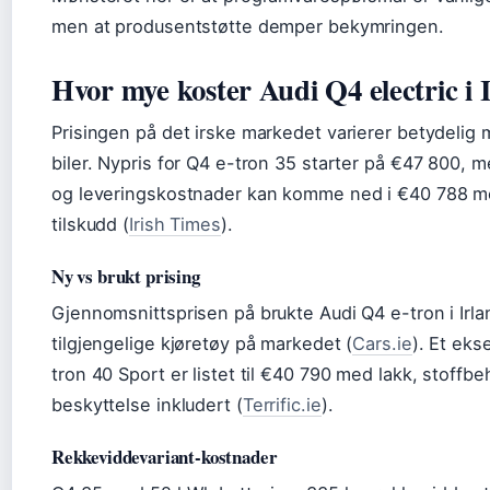
men at produsentstøtte demper bekymringen.
Hvor mye koster Audi Q4 electric i 
Prisingen på det irske markedet varierer betydelig
biler. Nypris for Q4 e-tron 35 starter på €47 800, m
og leveringskostnader kan komme ned i €40 788 med
tilskudd (
Irish Times
).
Ny vs brukt prising
Gjennomsnittsprisen på brukte Audi Q4 e-tron i Irl
tilgjengelige kjøretøy på markedet (
Cars.ie
). Et ek
tron 40 Sport er listet til €40 790 med lakk, stoffb
beskyttelse inkludert (
Terrific.ie
).
Rekkeviddevariant-kostnader