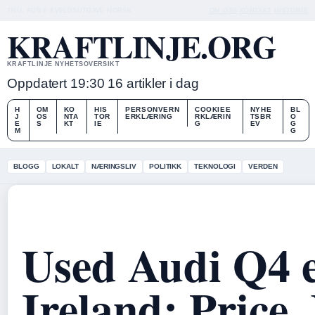
THU, AUG 6
KVELDSUTGAVE
NORSK
OM OSS
KONTAKT
HISTORIE
KRAFTLINJE.ORG
KRAFTLINJE NYHETSOVERSIKT
Oppdatert 19:30
16 artikler i dag
H
OM
KO
HIS
PERSONVERN
COOKIEE
NYHE
BL
J
OS
NTA
TOR
ERKLÆRING
RKLÆRIN
TSBR
O
E
S
KT
IE
G
EV
G
M
G
BLOGG
LOKALT
NÆRINGSLIV
POLITIKK
TEKNOLOGI
VERDEN
Used Audi Q4 e
Ireland: Price,