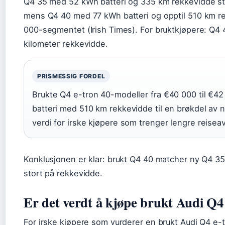
Q4 35 med 52 kWh batteri og 335 km rekkevidde sta
mens Q4 40 med 77 kWh batteri og opptil 510 km re
000-segmentet (Irish Times). For bruktkjøpere: Q4 4
kilometer rekkevidde.
PRISMESSIG FORDEL
Brukte Q4 e-tron 40-modeller fra €40 000 til €42
batteri med 510 km rekkevidde til en brøkdel av n
verdi for irske kjøpere som trenger lengre reisea
Konklusjonen er klar: brukt Q4 40 matcher ny Q4 35
stort på rekkevidde.
Er det verdt å kjøpe brukt Audi Q4
For irske kjøpere som vurderer en brukt Audi Q4 e-tr