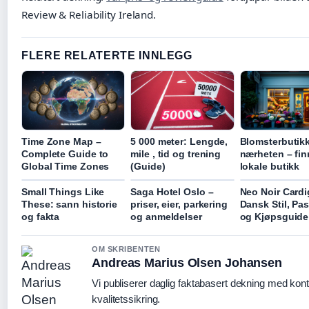
Review & Reliability Ireland.
FLERE RELATERTE INNLEGG
Time Zone Map –
5 000 meter: Lengde,
Blomsterbutikk
Complete Guide to
mile , tid og trening
nærheten – fin
Global Time Zones
(Guide)
lokale butikk
Small Things Like
Saga Hotel Oslo –
Neo Noir Cardi
These: sann historie
priser, eier, parkering
Dansk Stil, Pa
og fakta
og anmeldelser
og Kjøpsguide
OM SKRIBENTEN
Andreas Marius Olsen Johansen
Vi publiserer daglig faktabasert dekning med konti
kvalitetssikring.