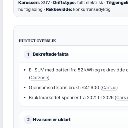
Karosseri:
SUV ·
Driftstype:
fullt elektrisk ·
Tilgjengeli
hurtiglading ·
Rekkevidde:
konkurransedyktig
HURTIGT OVERBLIK
Bekreftede fakta
1
El-SUV med batteri fra 52 kWh og rekkevidde 
(
Carzone
)
Gjennomsnittspris brukt: €41 900 (
Cars.ie
)
Bruktmarkedet spenner fra 2021 til 2026 (
Cars.
Hva som er uklart
2