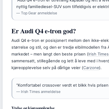
“Audi Q4 e-tron er utrettelig kapabel og lett å le
nyttig familiediesel-SUV som tilfeldigvis er elektri
— Top Gear anmeldelse
Er Audi Q4 e-tron god?
Audi Q4 e-tron er posisjonert mellom den ikke-elek
størrelse og stil, og den er tredje elbilmodellen fra 
markedet – men langt den beste prisen (
Irish Times
sammensatt, stillegående og lett å leve med i hve
kjøreopplevelse selv på dårlige veier (
Carzone
).
“Komfortabel crossover verdt et blikk hvis prisen e
— Irish Times anmeldelse
Ytelse og kjøreopplevelse