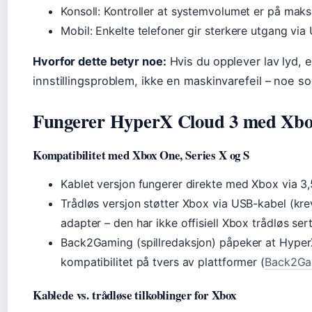
Konsoll: Kontroller at systemvolumet er på mak
Mobil: Enkelte telefoner gir sterkere utgang v
Hvorfor dette betyr noe:
Hvis du opplever lav lyd, e
innstillingsproblem, ikke en maskinvarefeil – noe som
Fungerer HyperX Cloud 3 med Xb
Kompatibilitet med Xbox One, Series X og S
Kablet versjon fungerer direkte med Xbox via 3
Trådløs versjon støtter Xbox via USB-kabel (kre
adapter – den har ikke offisiell Xbox trådløs sert
Back2Gaming (spillredaksjon) påpeker at HyperX
kompatibilitet på tvers av plattformer (
Back2Ga
Kablede vs. trådløse tilkoblinger for Xbox