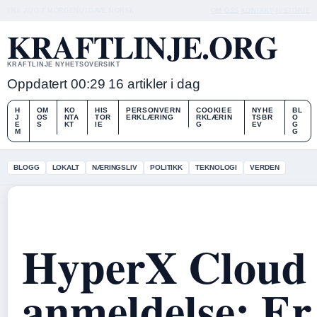
FRI, AUG 7
MORGENUTGAVE
NORSK
OM OSS
KONTAKT
HISTORIE
KRAFTLINJE.ORG
KRAFTLINJE NYHETSOVERSIKT
Oppdatert 00:29
16 artikler i dag
H
OM
KO
HIS
PERSONVERN
COOKIEE
NYHE
BL
J
OS
NTA
TOR
ERKLÆRING
RKLÆRIN
TSBR
O
E
S
KT
IE
G
EV
G
M
G
BLOGG
LOKALT
NÆRINGSLIV
POLITIKK
TEKNOLOGI
VERDEN
HyperX Cloud
anmeldelse: Er 