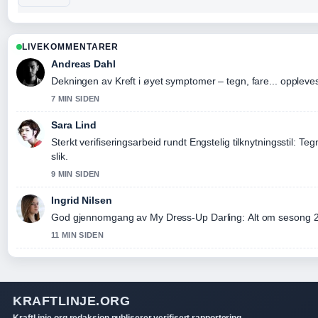
LIVEKOMMENTARER
Andreas Dahl
Dekningen av Kreft i øyet symptomer – tegn, fare... oppleves 
7 MIN SIDEN
Sara Lind
Sterkt verifiseringsarbeid rundt Engstelig tilknytningsstil: Te
slik.
9 MIN SIDEN
Ingrid Nilsen
God gjennomgang av My Dress-Up Darling: Alt om sesong 2,.
11 MIN SIDEN
KRAFTLINJE.ORG
KraftLinje.org redaksjon publiserer verifisert rapportering,