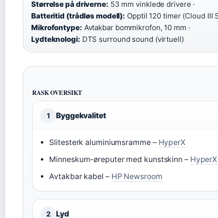
Størrelse på driverne:
53 mm vinklede drivere ·
Batteritid (trådløs modell):
Opptil 120 timer (Cloud III S
Mikrofontype:
Avtakbar bommikrofon, 10 mm ·
Lydteknologi:
DTS surround sound (virtuell)
RASK OVERSIKT
Byggekvalitet
1
Slitesterk aluminiumsramme –
HyperX
Minneskum-øreputer med kunstskinn –
HyperX
Avtakbar kabel –
HP Newsroom
Lyd
2