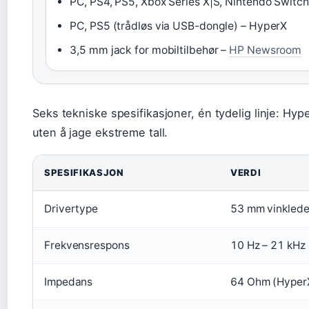
PC, PS4, PS5, Xbox Series X|S, Nintendo Switch
PC, PS5 (trådløs via USB-dongle) – HyperX
3,5 mm jack for mobiltilbehør –
HP Newsroom
Seks tekniske spesifikasjoner, én tydelig linje: Hy
uten å jage ekstreme tall.
SPESIFIKASJON
VERDI
Drivertype
53 mm vinklede
Frekvensrespons
10 Hz – 21 kHz
Impedans
64 Ohm (Hyper