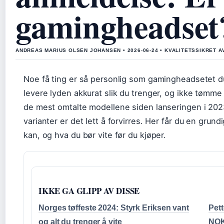
gamingheadset?
ANDREAS MARIUS OLSEN JOHANSEN • 2026-06-24 • KVALITETSSIKRET 
Noe få ting er så personlig som gamingheadsetet du v
levere lyden akkurat slik du trenger, og ikke tømm
de mest omtalte modellene siden lanseringen i 20
varianter er det lett å forvirres. Her får du en gru
kan, og hva du bør vite før du kjøper.
IKKE GA GLIPP AV DISSE
Norges tøffeste 2024: Styrk Eriksen vant
Pett
og alt du trenger å vite
NOK