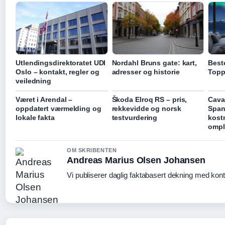
Utlendingsdirektoratet UDI
Nordahl Bruns gate: kart,
Beste
Oslo – kontakt, regler og
adresser og historie
Topp
veiledning
Været i Arendal –
Škoda Elroq RS – pris,
Cava
oppdatert værmelding og
rekkevidde og norsk
Span
lokale fakta
testvurdering
kost
ompl
OM SKRIBENTEN
Andreas Marius Olsen Johansen
Vi publiserer daglig faktabasert dekning med konti