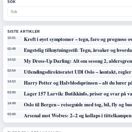
SOK
SISTE ARTIKLER
Kreft i øyet symptomer – tegn, fare og prognose o
15:01
Engstelig tilknytningsstil: Tegn, årsaker og hvorda
02:49
My Dress-Up Darling: Alt om sesong 2, aldersgren
14:52
Utlendingsdirektoratet UDI Oslo – kontakt, regler
02:54
Harry Potter og Halvblodsprinsen – alt du lurer p
14:53
Lager 157 Larvik: Butikkinfo, priser og svar på v
03:00
Oslo til Bergen – reiseguide med tog, bil, fly og bu
14:49
Arsenal mot Wolves: 2–2 og kollaps i tittelkampen
03:00