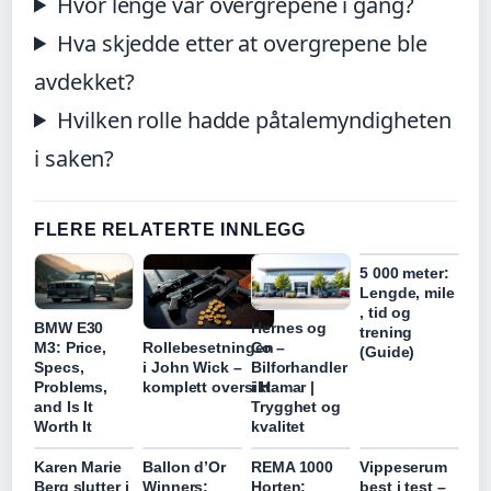
Hvor lenge var overgrepene i gang?
Hva skjedde etter at overgrepene ble
avdekket?
Hvilken rolle hadde påtalemyndigheten
i saken?
FLERE RELATERTE INNLEGG
5 000 meter:
Lengde, mile
, tid og
BMW E30
Hernes og
trening
Rollebesetningen
M3: Price,
Co –
(Guide)
i John Wick –
Specs,
Bilforhandler
komplett oversikt
Problems,
i Hamar |
and Is It
Trygghet og
Worth It
kvalitet
Karen Marie
Ballon d’Or
REMA 1000
Vippeserum
Berg slutter i
Winners:
Horten:
best i test –