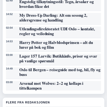
Engstelig tilknytningsstil: Tegn, årsaker og
02:49
hvordan fikse det
My Dress-Up Darling: Alt om sesong 2,
14:52
aldersgrense og handling
Utlendingsdirektoratet UDI Oslo – kontakt,
02:54
regler og veiledning
Harry Potter og Halvblodsprinsen – alt du
14:53
lurer på bok og film
Lager 157 Larvik: Butikkinfo, priser og svar
03:00
på vanlige spørsmål
Oslo til Bergen – reiseguide med tog, bil, fly og
14:49
buss
Arsenal mot Wolves: 2–2 og kollaps i
03:00
tittelkampen
FLERE FRA REDAKSJONEN