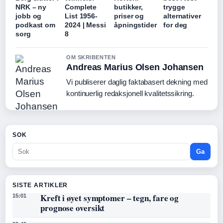
NRK – ny
Complete
butikker,
trygge
jobb og
List 1956-
priser og
alternativer
podkast om
2024 | Messi
åpningstider
for deg
sorg
8
OM SKRIBENTEN
Andreas Marius Olsen Johansen
Vi publiserer daglig faktabasert dekning med
kontinuerlig redaksjonell kvalitetssikring.
SOK
Ga
SISTE ARTIKLER
Kreft i øyet symptomer – tegn, fare og
15:01
prognose oversikt