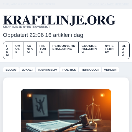
THU, AUG 6
KVELDSUTGAVE
NORSK
OM OSS
KONTAKT
HISTORIE
KRAFTLINJE.ORG
KRAFTLINJE NYHETSOVERSIKT
Oppdatert 22:06
16 artikler i dag
H
OM
KO
HIS
PERSONVERN
COOKIEE
NYHE
BL
J
OS
NTA
TOR
ERKLÆRING
RKLÆRIN
TSBR
O
E
S
KT
IE
G
EV
G
M
G
BLOGG
LOKALT
NÆRINGSLIV
POLITIKK
TEKNOLOGI
VERDEN