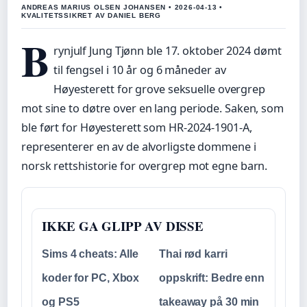
ANDREAS MARIUS OLSEN JOHANSEN • 2026-04-13 •
KVALITETSSIKRET AV DANIEL BERG
B
rynjulf Jung Tjønn ble 17. oktober 2024 dømt
til fengsel i 10 år og 6 måneder av
Høyesterett for grove seksuelle overgrep
mot sine to døtre over en lang periode. Saken, som
ble ført for Høyesterett som HR-2024-1901-A,
representerer en av de alvorligste dommene i
norsk rettshistorie for overgrep mot egne barn.
IKKE GA GLIPP AV DISSE
Sims 4 cheats: Alle
Thai rød karri
koder for PC, Xbox
oppskrift: Bedre enn
og PS5
takeaway på 30 min