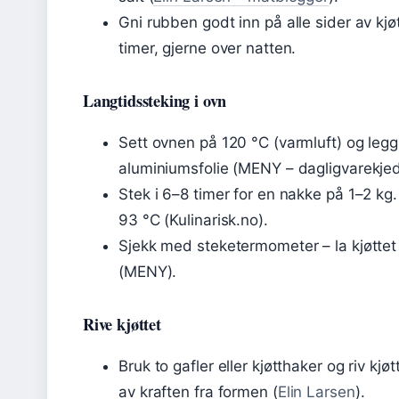
Gni rubben godt inn på alle sider av kjøt
timer, gjerne over natten.
Langtidssteking i ovn
Sett ovnen på 120 °C (varmluft) og legg k
aluminiumsfolie (MENY – dagligvarekjed
Stek i 6–8 timer for en nakke på 1–2 k
93 °C (Kulinarisk.no).
Sjekk med steketermometer – la kjøttet h
(MENY).
Rive kjøttet
Bruk to gafler eller kjøtthaker og riv kjøt
av kraften fra formen (
Elin Larsen
).