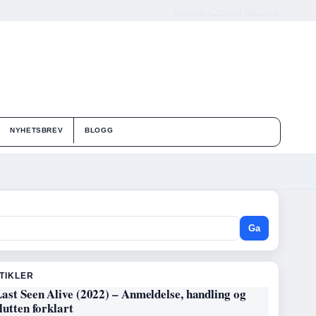
OM OSS
KONTAKT
HISTORIE
NYHETSBREV
BLOGG
Ga
RTIKLER
ast Seen Alive (2022) – Anmeldelse, handling og
lutten forklart