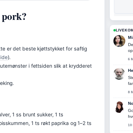
d pork?
LIVEKO
Mi
De
e er det beste kjøttstykket for saftig
op
side
).
6 
utemønster i fettsiden slik at krydderet
He
St
teking.
fa
8 
No
Go
ver, 1 ss brunt sukker, 1 ts
hv
 spisskummen, 1 ts røkt paprika og 1–2 ts
10