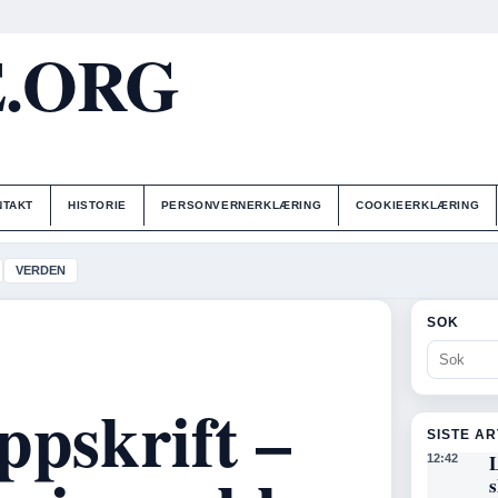
E.ORG
NTAKT
HISTORIE
PERSONVERNERKLÆRING
COOKIEERKLÆRING
VERDEN
SOK
ppskrift –
SISTE A
L
12:42
s