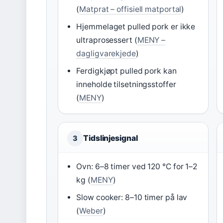
(
Matprat – offisiell matportal
)
Hjemmelaget pulled pork er ikke
ultraprosessert (
MENY –
dagligvarekjede
)
Ferdigkjøpt pulled pork kan
inneholde tilsetningsstoffer
(
MENY
)
Tidslinjesignal
3
Ovn: 6–8 timer ved 120 °C for 1–2
kg (
MENY
)
Slow cooker: 8–10 timer på lav
(
Weber
)