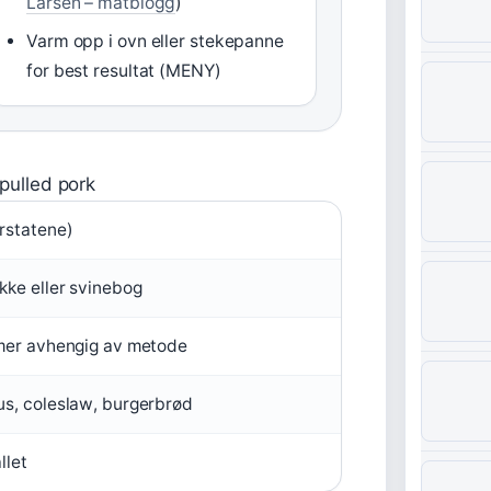
Larsen – matblogg
)
Varm opp i ovn eller stekepanne
for best resultat (MENY)
pulled pork
rstatene)
kke eller svinebog
mer avhengig av metode
s, coleslaw, burgerbrød
llet