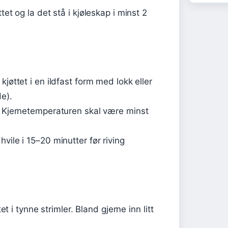
tet og la det stå i kjøleskap i minst 2
jøttet i en ildfast form med lokk eller
e).
g. Kjernetemperaturen skal være minst
vile i 15–20 minutter før riving
tet i tynne strimler. Bland gjerne inn litt