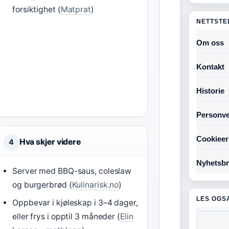
forsiktighet (
Matprat
)
NETTSTE
Om oss
Kontakt
Historie
Personve
Cookieer
Hva skjer videre
4
Nyhetsbr
Server med BBQ-saus, coleslaw
og burgerbrød (
Kulinarisk.no
)
LES OGS
Oppbevar i kjøleskap i 3–4 dager,
eller frys i opptil 3 måneder (
Elin