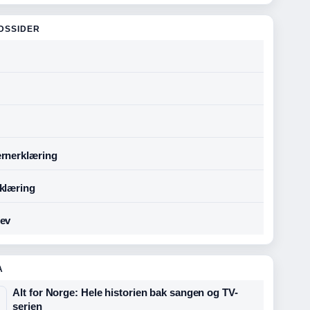
DSSIDER
rnerklæring
klæring
ev
A
Alt for Norge: Hele historien bak sangen og TV-
serien