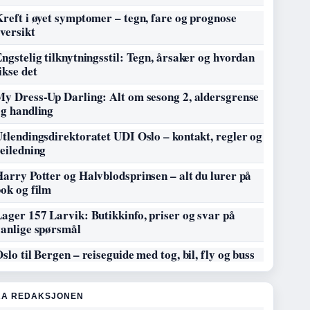
reft i øyet symptomer – tegn, fare og prognose
versikt
ngstelig tilknytningsstil: Tegn, årsaker og hvordan
ikse det
My Dress-Up Darling: Alt om sesong 2, aldersgrense
og handling
tlendingsdirektoratet UDI Oslo – kontakt, regler og
eiledning
arry Potter og Halvblodsprinsen – alt du lurer på
ok og film
ager 157 Larvik: Butikkinfo, priser og svar på
vanlige spørsmål
slo til Bergen – reiseguide med tog, bil, fly og buss
RA REDAKSJONEN