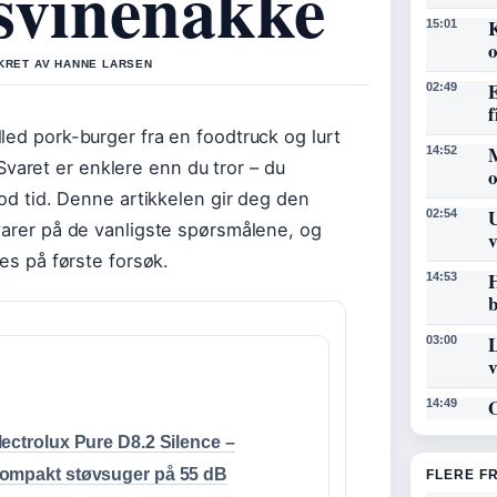
 svinenakke
K
15:01
o
IKRET AV HANNE LARSEN
E
02:49
f
led pork-burger fra en foodtruck og lurt
14:52
aret er enklere enn du tror – du
god tid. Denne artikkelen gir deg den
U
02:54
varer på de vanligste spørsmålene, og
v
kes på første forsøk.
H
14:53
b
L
03:00
O
14:49
lectrolux Pure D8.2 Silence –
ompakt støvsuger på 55 dB
FLERE F