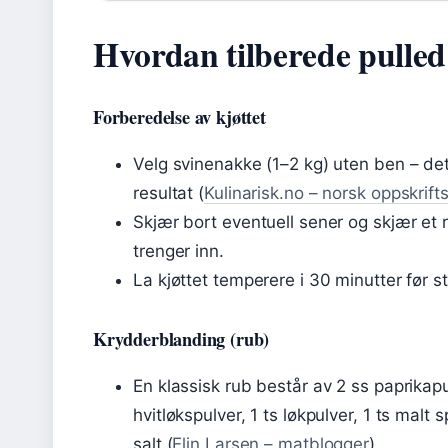
Hvordan tilberede pulle
Forberedelse av kjøttet
Velg svinenakke (1–2 kg) uten ben – dett
resultat (
Kulinarisk.no – norsk oppskrift
Skjær bort eventuell sener og skjær et r
trenger inn.
La kjøttet temperere i 30 minutter før s
Krydderblanding (rub)
En klassisk rub består av 2 ss paprikapul
hvitløkspulver, 1 ts løkpulver, 1 ts malt
salt (
Elin Larsen – matblogger
).