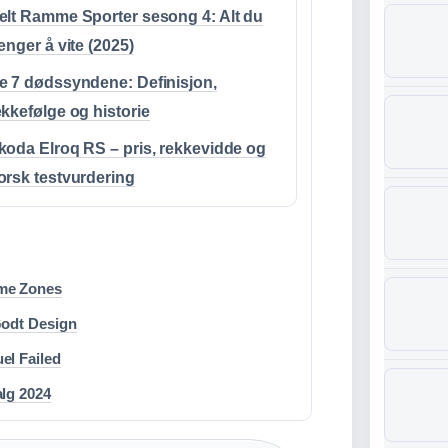
elt Ramme Sporter sesong 4: Alt du
renger å vite (2025)
e 7 dødssyndene: Definisjon,
ekkefølge og historie
koda Elroq RS – pris, rekkevidde og
orsk testvurdering
ime Zones
Godt Design
el Failed
alg 2024