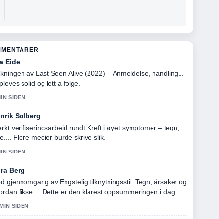
MMENTARER
a Eide
kningen av Last Seen Alive (2022) – Anmeldelse, handling...
pleves solid og lett a folge.
MIN SIDEN
nrik Solberg
erkt verifiseringsarbeid rundt Kreft i øyet symptomer – tegn,
re.... Flere medier burde skrive slik.
MIN SIDEN
ra Berg
d gjennomgang av Engstelig tilknytningsstil: Tegn, årsaker og
ordan fikse.... Dette er den klarest oppsummeringen i dag.
 MIN SIDEN