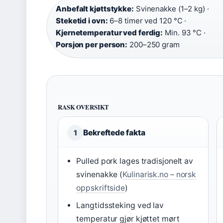
Anbefalt kjøttstykke:
Svinenakke (1–2 kg) ·
Steketid i ovn:
6–8 timer ved 120 °C ·
Kjernetemperatur ved ferdig:
Min. 93 °C ·
Porsjon per person:
200–250 gram
RASK OVERSIKT
Bekreftede fakta
1
Pulled pork lages tradisjonelt av
svinenakke (
Kulinarisk.no – norsk
oppskriftside
)
Langtidssteking ved lav
temperatur gjør kjøttet mørt