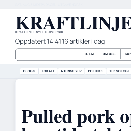
SAT, AUG 8
MIDTPA DAGEN-UTGAVE
NORSK
KRAFTLINJ
KRAFTLINJE NYHETSOVERSIKT
Oppdatert 14:41
16 artikler i dag
HJEM
OM OSS
KO
BLOGG
LOKALT
NÆRINGSLIV
POLITIKK
TEKNOLOGI
Pulled pork o