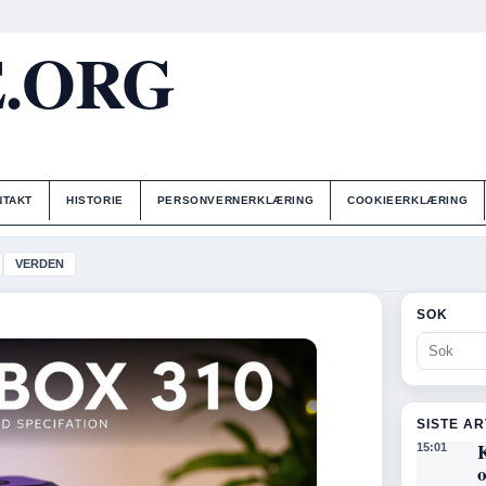
E.ORG
NTAKT
HISTORIE
PERSONVERNERKLÆRING
COOKIEERKLÆRING
VERDEN
SOK
SISTE A
K
15:01
o