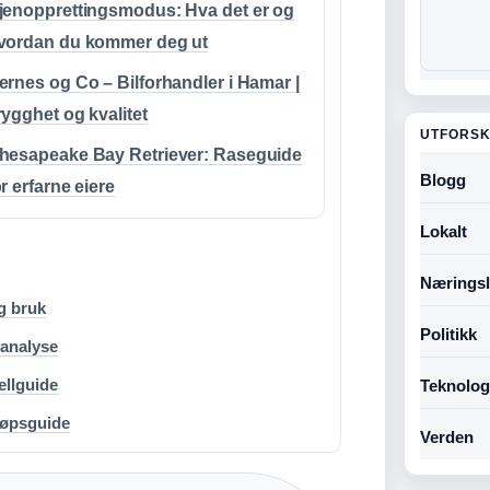
jenopprettingsmodus: Hva det er og
vordan du kommer deg ut
ernes og Co – Bilforhandler i Hamar |
rygghet og kvalitet
UTFORSK
hesapeake Bay Retriever: Raseguide
Blogg
or erfarne eiere
Lokalt
Næringsl
ig bruk
Politikk
panalyse
ellguide
Teknolog
jøpsguide
Verden