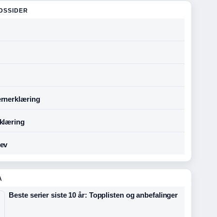
DSSIDER
rnerklæring
klæring
ev
A
Beste serier siste 10 år: Topplisten og anbefalinger