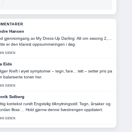
MMENTARER
ndre Hansen
d gjennomgang av My Dress-Up Darling: Alt om sesong 2,....
tte er den klarest oppsummeringen i dag.
MIN SIDEN
a Eide
lgjer Kreft i øyet symptomer – tegn, fare... tett – setter pris pa
n balanserte tonen her.
MIN SIDEN
nrik Solberg
ttig kontekst rundt Engstelig tilknytningsstil: Tegn, årsaker og
ordan fikse.... Hold gjerne denne livestrengen oppdatert.
MIN SIDEN