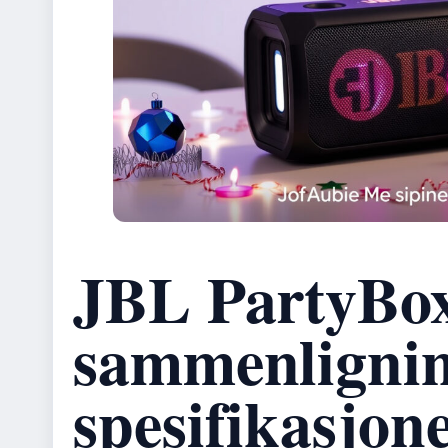
JBL PartyBox
sammenlignin
spesifikasjon