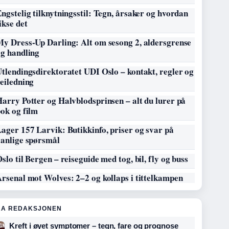
ngstelig tilknytningsstil: Tegn, årsaker og hvordan
ikse det
My Dress-Up Darling: Alt om sesong 2, aldersgrense
og handling
tlendingsdirektoratet UDI Oslo – kontakt, regler og
eiledning
arry Potter og Halvblodsprinsen – alt du lurer på
ok og film
ager 157 Larvik: Butikkinfo, priser og svar på
vanlige spørsmål
slo til Bergen – reiseguide med tog, bil, fly og buss
rsenal mot Wolves: 2–2 og kollaps i tittelkampen
RA REDAKSJONEN
Kreft i øyet symptomer – tegn, fare og prognose