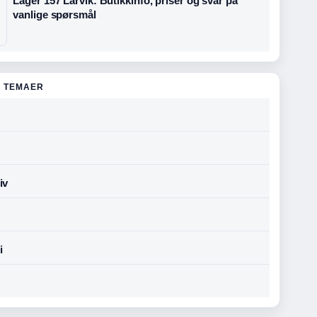
Lager 157 Larvik: Butikkinfo, priser og svar på
vanlige spørsmål
 TEMAER
iv
i