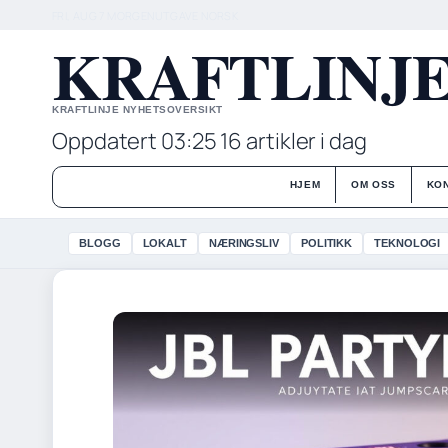
FRI, AUG 7
MORGENUTGAVE
NORSK
KRAFTLINJ
KRAFTLINJE NYHETSOVERSIKT
Oppdatert 03:25
16 artikler i dag
HJEM
OM OSS
KO
BLOGG
LOKALT
NÆRINGSLIV
POLITIKK
TEKNOLOGI