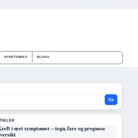
OM OSS
KONTAKT
HISTORIE
NYHETSBREV
BLOGG
Ga
RTIKLER
reft i øyet symptomer – tegn, fare og prognose
versikt