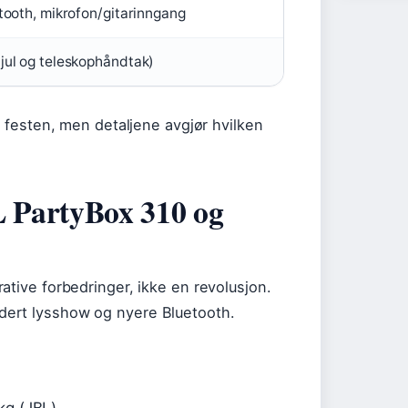
tooth, mikrofon/gitarinngang
ul og teleskophåndtak)
r festen, men detaljene avgjør hvilken
L PartyBox 310 og
ative forbedringer, ikke en revolusjon.
dert lysshow og nyere Bluetooth.