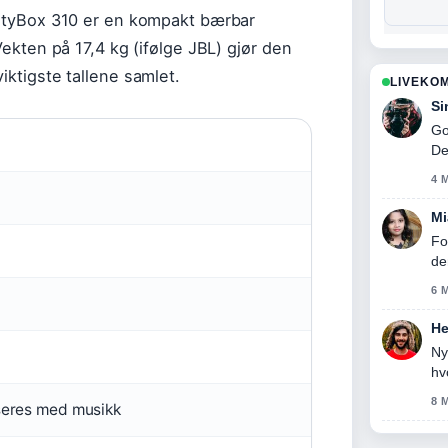
PartyBox 310 er en kompakt bærbar
Vekten på 17,4 kg (ifølge JBL) gjør den
iktigste tallene samlet.
LIVEKO
Si
Go
De
4 
Mi
Fo
de
6 
He
Ny
hv
8 
seres med musikk