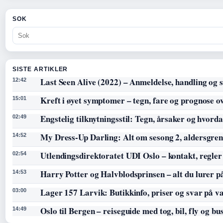
SOK
SISTE ARTIKLER
Last Seen Alive (2022) – Anmeldelse, handling og s
12:42
Kreft i øyet symptomer – tegn, fare og prognose o
15:01
Engstelig tilknytningsstil: Tegn, årsaker og hvorda
02:49
My Dress-Up Darling: Alt om sesong 2, aldersgren
14:52
Utlendingsdirektoratet UDI Oslo – kontakt, regler
02:54
Harry Potter og Halvblodsprinsen – alt du lurer p
14:53
Lager 157 Larvik: Butikkinfo, priser og svar på v
03:00
Oslo til Bergen – reiseguide med tog, bil, fly og bu
14:49