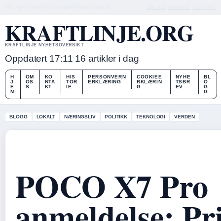
FRI, AUG 7
MIDTPA DAGEN-UTGAVE
NORSK
OM OSS
KONTAKT
HISTORIE
KRAFTLINJE.ORG
KRAFTLINJE NYHETSOVERSIKT
Oppdatert 17:11
16 artikler i dag
H
OM
KO
HIS
PERSONVERN
COOKIEE
NYHE
BL
J
OS
NTA
TOR
ERKLÆRING
RKLÆRIN
TSBR
O
E
S
KT
IE
G
EV
G
M
G
BLOGG
LOKALT
NÆRINGSLIV
POLITIKK
TEKNOLOGI
VERDEN
POCO X7 Pro
anmeldelse: Pri