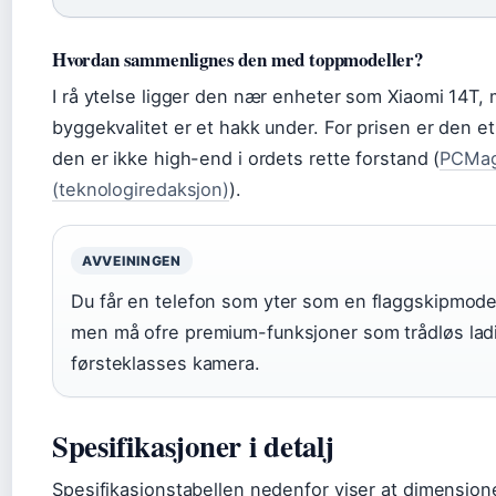
Hvordan sammenlignes den med toppmodeller?
I rå ytelse ligger den nær enheter som Xiaomi 14T
byggekvalitet er et hakk under. For prisen er den 
den er ikke high-end i ordets rette forstand (
PCMag
(teknologiredaksjon)
).
AVVEININGEN
Du får en telefon som yter som en flaggskipmodell 
men må ofre premium-funksjoner som trådløs lad
førsteklasses kamera.
Spesifikasjoner i detalj
Spesifikasjonstabellen nedenfor viser at dimensjo