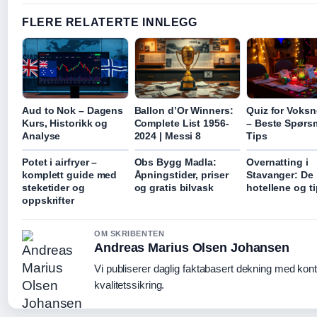
FLERE RELATERTE INNLEGG
Aud to Nok – Dagens
Ballon d’Or Winners:
Quiz for Voksn
Kurs, Historikk og
Complete List 1956-
– Beste Spørs
Analyse
2024 | Messi 8
Tips
Potet i airfryer –
Obs Bygg Madla:
Overnatting i
komplett guide med
Åpningstider, priser
Stavanger: De
steketider og
og gratis bilvask
hotellene og t
oppskrifter
OM SKRIBENTEN
Andreas Marius Olsen Johansen
Vi publiserer daglig faktabasert dekning med konti
kvalitetssikring.