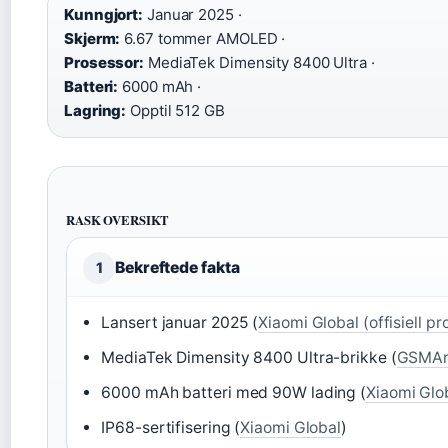
Kunngjort:
Januar 2025 ·
Skjerm:
6.67 tommer AMOLED ·
Prosessor:
MediaTek Dimensity 8400 Ultra ·
Batteri:
6000 mAh ·
Lagring:
Opptil 512 GB
RASK OVERSIKT
Bekreftede fakta
1
Lansert januar 2025 (
Xiaomi Global (offisiell p
MediaTek Dimensity 8400 Ultra-brikke (
GSMAre
6000 mAh batteri med 90W lading (
Xiaomi Glo
IP68-sertifisering (
Xiaomi Global
)