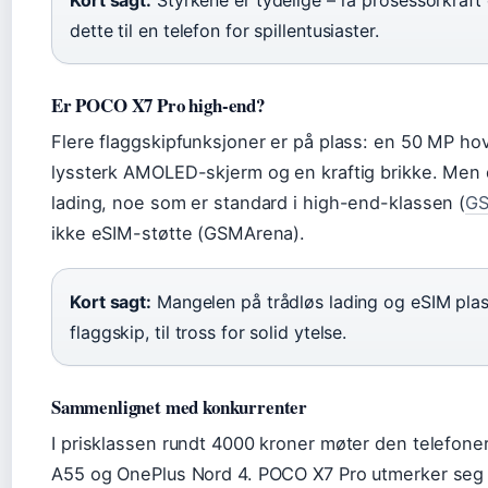
Kort sagt:
Styrkene er tydelige – rå prosessorkraft 
dette til en telefon for spillentusiaster.
Er POCO X7 Pro high-end?
Flere flaggskipfunksjoner er på plass: en 50 MP h
lyssterk AMOLED-skjerm og en kraftig brikke. Men 
lading, noe som er standard i high-end-klassen (
GS
ikke eSIM-støtte (GSMArena).
Kort sagt:
Mangelen på trådløs lading og eSIM plas
flaggskip, til tross for solid ytelse.
Sammenlignet med konkurrenter
I prisklassen rundt 4000 kroner møter den telefon
A55 og OnePlus Nord 4. POCO X7 Pro utmerker seg 