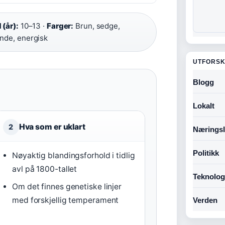
 (år):
10–13 ·
Farger:
Brun, sedge,
ende, energisk
UTFORSK
Blogg
Lokalt
Hva som er uklart
2
Næringsl
Politikk
Nøyaktig blandingsforhold i tidlig
avl på 1800-tallet
Teknolog
Om det finnes genetiske linjer
med forskjellig temperament
Verden