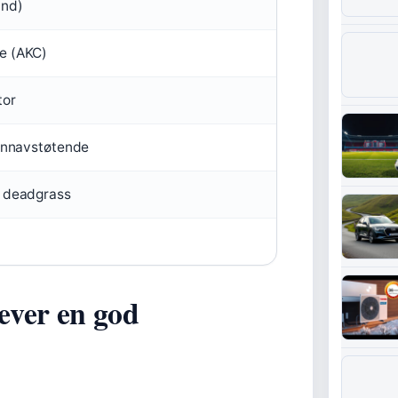
and)
e (AKC)
tor
vannavstøtende
, deadgrass
ever en god