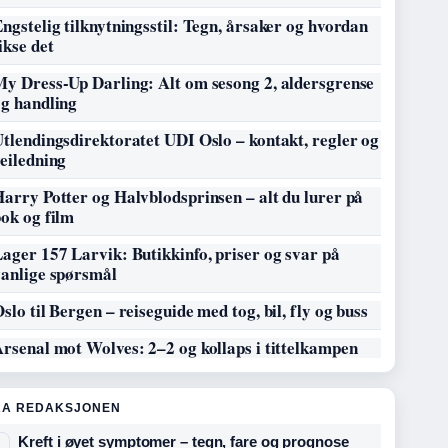
ngstelig tilknytningsstil: Tegn, årsaker og hvordan
ikse det
My Dress-Up Darling: Alt om sesong 2, aldersgrense
og handling
tlendingsdirektoratet UDI Oslo – kontakt, regler og
eiledning
arry Potter og Halvblodsprinsen – alt du lurer på
ok og film
ager 157 Larvik: Butikkinfo, priser og svar på
vanlige spørsmål
slo til Bergen – reiseguide med tog, bil, fly og buss
rsenal mot Wolves: 2–2 og kollaps i tittelkampen
RA REDAKSJONEN
Kreft i øyet symptomer – tegn, fare og prognose