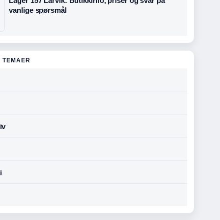
Lager 157 Larvik: Butikkinfo, priser og svar på
vanlige spørsmål
 TEMAER
iv
i