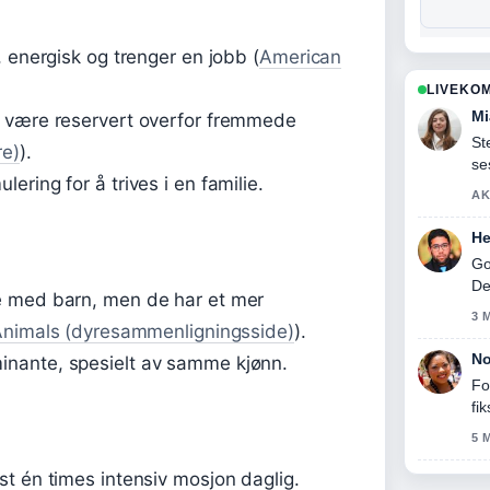
, energisk og trenger en jobb (
American
LIVEKO
Mi
n være reservert overfor fremmede
St
re)
).
se
ring for å trives i en familie.
AK
He
Go
De
e med barn, men de har et mer
3 
nimals (dyresammenligningsside)
).
No
nante, spesielt av samme kjønn.
Fo
fi
5 
t én times intensiv mosjon daglig.