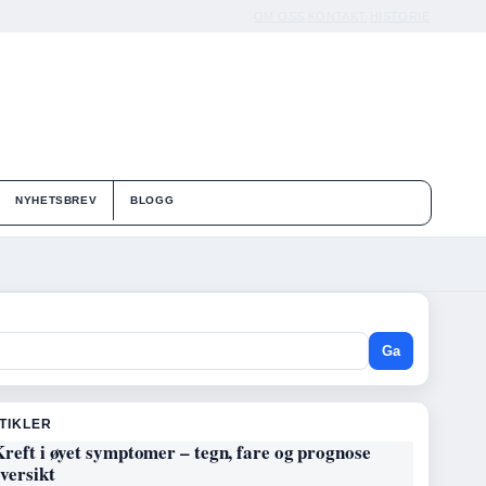
OM OSS
KONTAKT
HISTORIE
NYHETSBREV
BLOGG
Ga
RTIKLER
reft i øyet symptomer – tegn, fare og prognose
versikt