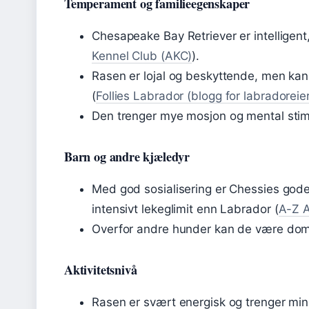
Temperament og familieegenskaper
Chesapeake Bay Retriever er intelligent
Kennel Club (AKC)
).
Rasen er lojal og beskyttende, men ka
(
Follies Labrador (blogg for labradoreie
Den trenger mye mosjon og mental stimule
Barn og andre kjæledyr
Med god sosialisering er Chessies god
intensivt lekeglimit enn Labrador (
A-Z A
Overfor andre hunder kan de være domi
Aktivitetsnivå
Rasen er svært energisk og trenger mins