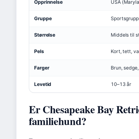
Opprinnelse
USA (Maryl
Bay
Retriever
Gruppe
Sportsgrupp
Størrelse
Middels til s
Pels
Kort, tett, 
Farger
Brun, sedge
Levetid
10–13 år
Er Chesapeake Bay Retri
familiehund?