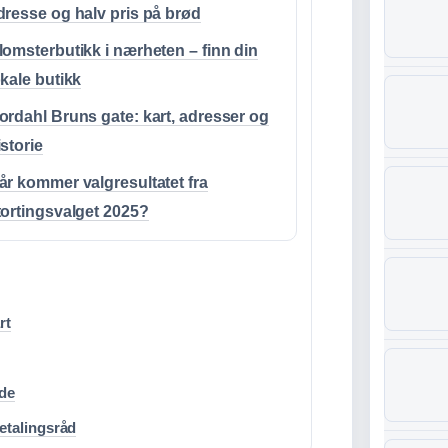
dresse og halv pris på brød
lomsterbutikk i nærheten – finn din
okale butikk
ordahl Bruns gate: kart, adresser og
istorie
år kommer valgresultatet fra
tortingsvalget 2025?
rt
ide
etalingsråd