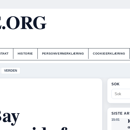
E.ORG
NTAKT
HISTORIE
PERSONVERNERKLÆRING
COOKIEERKLÆRING
VERDEN
SOK
Bay
SISTE A
K
15:01
o