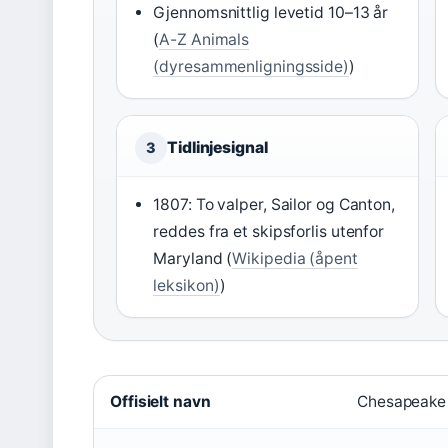
Gjennomsnittlig levetid 10–13 år
(
A-Z Animals
(dyresammenligningsside)
)
Tidlinjesignal
3
1807: To valper, Sailor og Canton,
reddes fra et skipsforlis utenfor
Maryland (
Wikipedia (åpent
leksikon)
)
Nøkkelfakta
Offisielt navn
Chesapeake 
om
Chesapeake