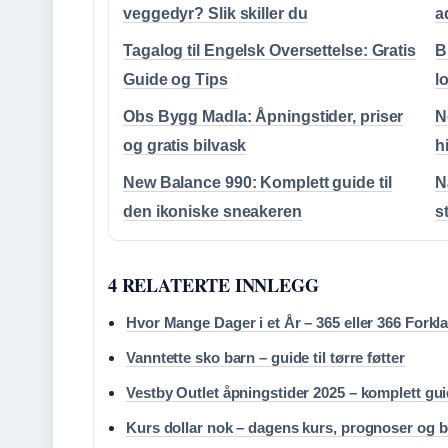
veggedyr? Slik skiller du
a
Tagalog til Engelsk Oversettelse: Gratis
B
Guide og Tips
l
Obs Bygg Madla: Åpningstider, priser
N
og gratis bilvask
h
New Balance 990: Komplett guide til
N
den ikoniske sneakeren
s
4 RELATERTE INNLEGG
Hvor Mange Dager i et År – 365 eller 366 Forkla
Vanntette sko barn – guide til tørre føtter
Vestby Outlet åpningstider 2025 – komplett gu
Kurs dollar nok – dagens kurs, prognoser og b