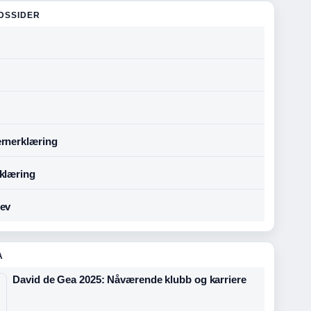
DSSIDER
rnerklæring
klæring
ev
A
David de Gea 2025: Nåværende klubb og karriere