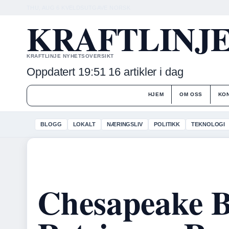
THU, AUG 6
KVELDSUTGAVE
NORSK
KRAFTLINJ
KRAFTLINJE NYHETSOVERSIKT
Oppdatert 19:51
16 artikler i dag
HJEM
OM OSS
KO
BLOGG
LOKALT
NÆRINGSLIV
POLITIKK
TEKNOLOGI
Chesapeake 