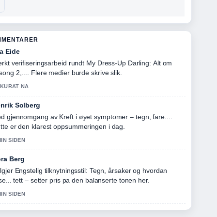
MMENTARER
a Eide
erkt verifiseringsarbeid rundt My Dress-Up Darling: Alt om
song 2,.... Flere medier burde skrive slik.
KURAT NA
nrik Solberg
d gjennomgang av Kreft i øyet symptomer – tegn, fare....
tte er den klarest oppsummeringen i dag.
MIN SIDEN
ra Berg
lgjer Engstelig tilknytningsstil: Tegn, årsaker og hvordan
kse... tett – setter pris pa den balanserte tonen her.
MIN SIDEN