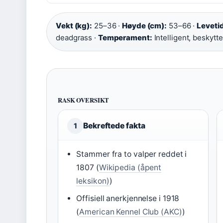
Vekt (kg):
25–36 ·
Høyde (cm):
53–66 ·
Levetid
deadgrass ·
Temperament:
Intelligent, beskytt
RASK OVERSIKT
Bekreftede fakta
1
Stammer fra to valper reddet i
1807 (
Wikipedia (åpent
leksikon)
)
Offisiell anerkjennelse i 1918
(
American Kennel Club (AKC)
)