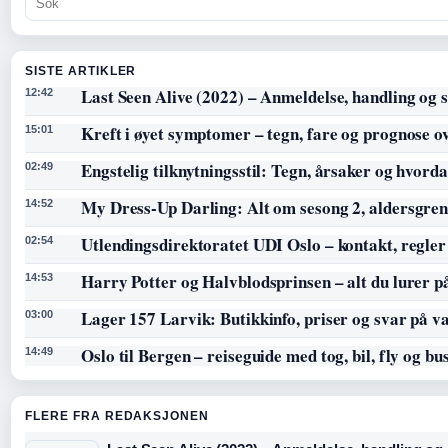
SISTE ARTIKLER
Last Seen Alive (2022) – Anmeldelse, handling og s
12:42
Kreft i øyet symptomer – tegn, fare og prognose o
15:01
Engstelig tilknytningsstil: Tegn, årsaker og hvorda
02:49
My Dress-Up Darling: Alt om sesong 2, aldersgren
14:52
Utlendingsdirektoratet UDI Oslo – kontakt, regler
02:54
Harry Potter og Halvblodsprinsen – alt du lurer p
14:53
Lager 157 Larvik: Butikkinfo, priser og svar på v
03:00
Oslo til Bergen – reiseguide med tog, bil, fly og bu
14:49
FLERE FRA REDAKSJONEN