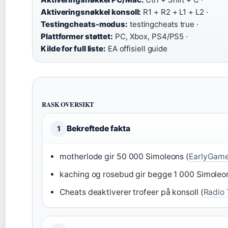
Aktiveringsnøkkel konsoll:
R1 + R2 + L1 + L2 ·
Testingcheats-modus:
testingcheats true ·
Plattformer støttet:
PC, Xbox, PS4/PS5 ·
Kilde for full liste:
EA offisiell guide
RASK OVERSIKT
Bekreftede fakta
1
motherlode gir 50 000 Simoleons (
EarlyGam
kaching og rosebud gir begge 1 000 Simoleon
Cheats deaktiverer trofeer på konsoll (
Radio