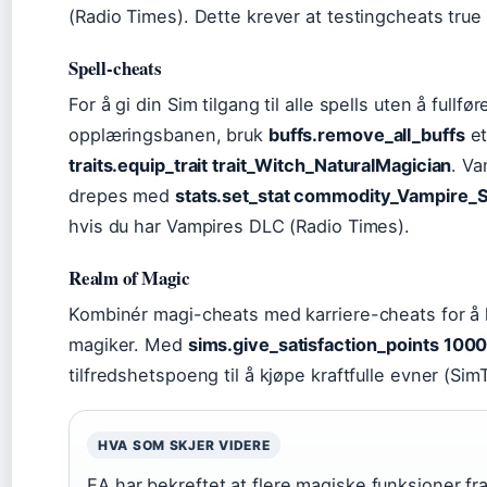
(Radio Times). Dette krever at testingcheats true 
Spell-cheats
For å gi din Sim tilgang til alle spells uten å fullf
opplæringsbanen, bruk
buffs.remove_all_buffs
et
traits.equip_trait trait_Witch_NaturalMagician
. V
drepes med
stats.set_stat commodity_Vampire_
hvis du har Vampires DLC (Radio Times).
Realm of Magic
Kombinér magi-cheats med karriere-cheats for å l
magiker. Med
sims.give_satisfaction_points 100
tilfredshetspoeng til å kjøpe kraftfulle evner (Sim
HVA SOM SKJER VIDERE
EA har bekreftet at flere magiske funksjoner fra