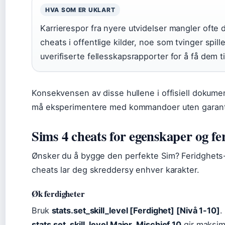
HVA SOM ER UKLART
Karrierespor fra nyere utvidelser mangler ofte
cheats i offentlige kilder, noe som tvinger spille
uverifiserte fellesskapsrapporter for å få dem ti
Konsekvensen av disse hullene i offisiell dokumen
må eksperimentere med kommandoer uten garanti 
Sims 4 cheats for egenskaper og fe
Ønsker du å bygge den perfekte Sim? Feridghet
cheats lar deg skreddersy enhver karakter.
Øk ferdigheter
Bruk
stats.set_skill_level [Ferdighet] [Nivå 1-10]
.
stats.set_skill_level Major_Mischief 10
gir maksima