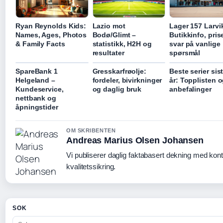
Ryan Reynolds Kids:
Lazio mot
Lager 157 Larvi
Names, Ages, Photos
Bodø/Glimt –
Butikkinfo, pris
& Family Facts
statistikk, H2H og
svar på vanlige
resultater
spørsmål
SpareBank 1
Gresskarfrøolje:
Beste serier sis
Helgeland –
fordeler, bivirkninger
år: Topplisten 
Kundeservice,
og daglig bruk
anbefalinger
nettbank og
åpningstider
OM SKRIBENTEN
Andreas Marius Olsen Johansen
Vi publiserer daglig faktabasert dekning med konti
kvalitetssikring.
SOK