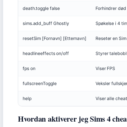
death.toggle false
Forhindrer død
sims.add_buff Ghostly
Spøkelse i 4 ti
resetSim [Fornavn] [Etternavn]
Reseter en Sim
headlineeffects on/off
Styrer talebobl
fps on
Viser FPS
fullscreenToggle
Veksler fullskj
help
Viser alle chea
Hvordan aktiverer jeg Sims 4 chea