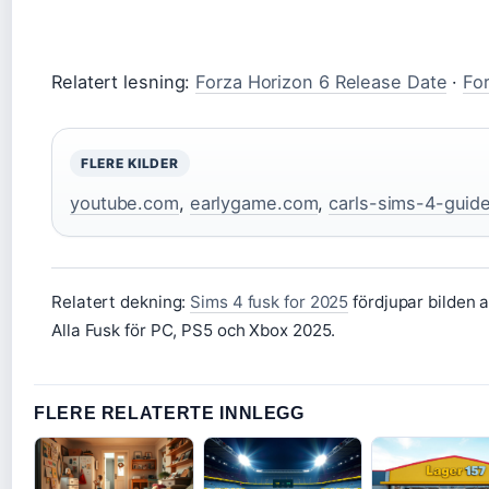
Relatert lesning:
Forza Horizon 6 Release Date
·
Fo
FLERE KILDER
youtube.com
,
earlygame.com
,
carls-sims-4-guid
Relatert dekning:
Sims 4 fusk for 2025
fördjupar bilden 
Alla Fusk för PC, PS5 och Xbox 2025.
FLERE RELATERTE INNLEGG