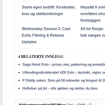
Starte egen bedrift: Kostnader,
Hepatitt A smit
krav og støtteordninger
overføres vir
forebygges
Wednesday Season 3: Cast
Alt for Norge:
Exits, Filming & Release
bak sangen o
Updates
4 RELATERTE INNLEGG
Saga Hotel Oslo – priser, eier, parkering og anmeld
Utlendingsdirektoratet UDI Oslo – kontakt, regler o
P Diddy saken: Dom på 50 måneder og fengsel til 2
Heftelser på bil – slik sjekker og sletter du dem
Aktiveringsnøkkel PC/Mac:
Ctrl + Shift + C ·