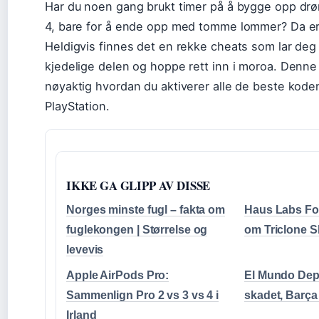
Har du noen gang brukt timer på å bygge opp drø
4, bare for å ende opp med tomme lommer? Da er 
Heldigvis finnes det en rekke cheats som lar deg
kjedelige delen og hoppe rett inn i moroa. Denne
nøyaktig hvordan du aktiverer alle de beste kode
PlayStation.
IKKE GA GLIPP AV DISSE
Norges minste fugl – fakta om
Haus Labs Fou
fuglekongen | Størrelse og
om Triclone S
levevis
Apple AirPods Pro:
El Mundo Dep
Sammenlign Pro 2 vs 3 vs 4 i
skadet, Barça
Irland