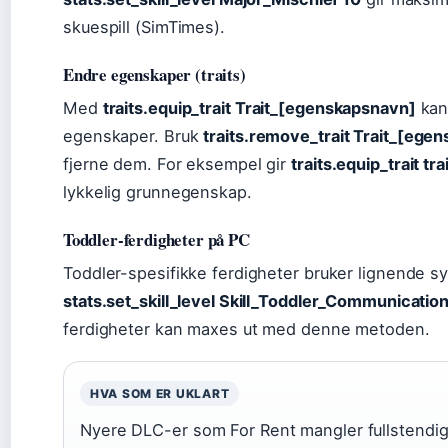
skuespill (SimTimes).
Endre egenskaper (traits)
Med
traits.equip_trait Trait_[egenskapsnavn]
kan 
egenskaper. Bruk
traits.remove_trait Trait_[ege
fjerne dem. For eksempel gir
traits.equip_trait tr
lykkelig grunnegenskap.
Toddler-ferdigheter på PC
Toddler-spesifikke ferdigheter bruker lignende s
stats.set_skill_level Skill_Toddler_Communicatio
ferdigheter kan maxes ut med denne metoden.
HVA SOM ER UKLART
Nyere DLC-er som For Rent mangler fullstendi