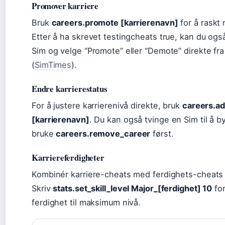
Promover karriere
Bruk
careers.promote [karrierenavn]
for å raskt 
Etter å ha skrevet testingcheats true, kan du også
Sim og velge “Promote” eller “Demote” direkte f
(
SimTimes
).
Endre karrierestatus
For å justere karrierenivå direkte, bruk
careers.a
[karrierenavn]
. Du kan også tvinge en Sim til å b
bruke
careers.remove_career
først.
Karriereferdigheter
Kombinér karriere-cheats med ferdighets-cheats f
Skriv
stats.set_skill_level Major_[ferdighet] 10
for
ferdighet til maksimum nivå.