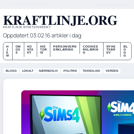
SAT, AUG 8
MORGENUTGAVE
NORSK
OM OSS
KONTAKT
HISTORIE
KRAFTLINJE.ORG
KRAFTLINJE NYHETSOVERSIKT
Oppdatert 03:02
16 artikler i dag
H
OM
KO
HIS
PERSONVERN
COOKIEE
NYHE
BL
J
OS
NTA
TOR
ERKLÆRING
RKLÆRIN
TSBR
O
E
S
KT
IE
G
EV
G
M
G
BLOGG
LOKALT
NÆRINGSLIV
POLITIKK
TEKNOLOGI
VERDEN