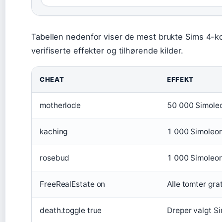
Tabellen nedenfor viser de mest brukte Sims 4-
verifiserte effekter og tilhørende kilder.
CHEAT
EFFEKT
motherlode
50 000 Simole
kaching
1 000 Simoleo
rosebud
1 000 Simoleo
FreeRealEstate on
Alle tomter grat
death.toggle true
Dreper valgt S