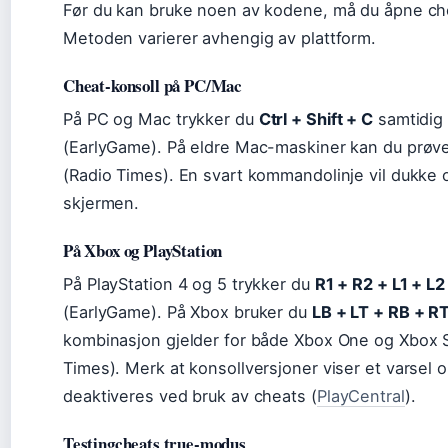
Før du kan bruke noen av kodene, må du åpne ch
Metoden varierer avhengig av plattform.
Cheat-konsoll på PC/Mac
På PC og Mac trykker du
Ctrl + Shift + C
samtidig 
(EarlyGame). På eldre Mac-maskiner kan du prøv
(Radio Times). En svart kommandolinje vil dukke
skjermen.
På Xbox og PlayStation
På PlayStation 4 og 5 trykker du
R1 + R2 + L1 + L2
(EarlyGame). På Xbox bruker du
LB + LT + RB + R
kombinasjon gjelder for både Xbox One og Xbox S
Times). Merk at konsollversjoner viser et varsel o
deaktiveres ved bruk av cheats (
PlayCentral
).
Testingcheats true-modus