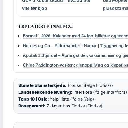
GLP-1 kosttilskudd – hva du bør
Ulla Popken
vite før kjøp
plussstørre
4 RELATERTE INNLEGG
Formel 1 2026: Kalender med 24 løp, billetter og team
Hernes og Co – Bilforhandler i Hamar | Trygghet og kv
Apotek 1 Stjørdal – Åpningstider, vaksiner, eier og tje
Chloe Paddington-vesken: gjenoppliving og kjøpstip
Største blomsterkjede:
Floriss (ifølge Floriss) ·
Landsdekkende levering:
Interflora (ifølge Interflora) 
Topp 10 i Oslo:
Yelp-liste (ifølge
Yelp
) ·
Rosegaranti:
7 dager hos Floriss (Floriss)