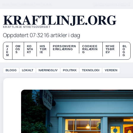
MON, AUG 10
MORGENUTGAVE
NORSK
OM OSS
KONTAKT
HISTORIE
KRAFTLINJE.ORG
KRAFTLINJE NYHETSOVERSIKT
Oppdatert 07:32
16 artikler i dag
H
OM
KO
HIS
PERSONVERN
COOKIEE
NYHE
BL
J
OS
NTA
TOR
ERKLÆRING
RKLÆRIN
TSBR
O
E
S
KT
IE
G
EV
G
M
G
BLOGG
LOKALT
NÆRINGSLIV
POLITIKK
TEKNOLOGI
VERDEN