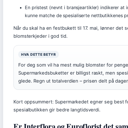
En pristest (nevnt i bransjeartikler) indikerer 
kunne matche de spesialiserte nettbutikkenes pri
Når du skal ha en festbukett til 17. mai, lønner det s
blomsterkjeder i god tid.
HVA DETTE BETYR
For deg som vil ha mest mulig blomster for peng
Supermarkedsbuketter er billigst raskt, men spesi
glede. Regn ut totalverdien – prisen delt på dage
Kort oppsummert: Supermarkedet egner seg best for
spesialbutikken gir bedre langtidsverdi.
Er Interflora og Euroflorist det s