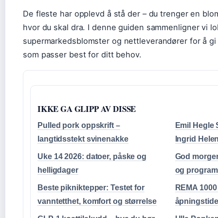
De fleste har opplevd å stå der – du trenger en blo
hvor du skal dra. I denne guiden sammenligner vi lo
supermarkedsblomster og nettleverandører for å gi d
som passer best for ditt behov.
IKKE GA GLIPP AV DISSE
Pulled pork oppskrift –
Emil Hegle
langtidsstekt svinenakke
Ingrid Hele
Uke 14 2026: datoer, påske og
God morgen 
helligdager
og program
Beste pikniktepper: Testet for
REMA 1000 
vanntetthet, komfort og størrelse
åpningstide