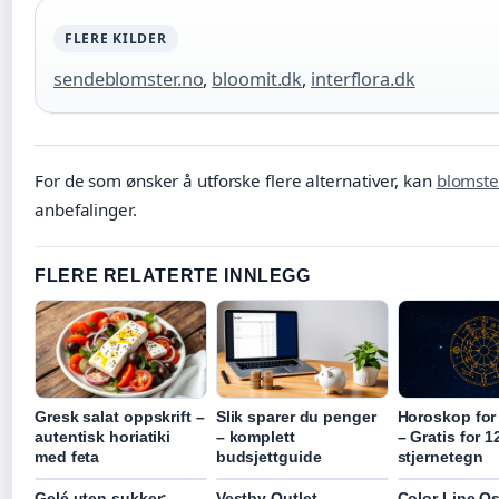
FLERE KILDER
sendeblomster.no
,
bloomit.dk
,
interflora.dk
For de som ønsker å utforske flere alternativer, kan
blomste
anbefalinger.
FLERE RELATERTE INNLEGG
Gresk salat oppskrift –
Slik sparer du penger
Horoskop for
autentisk horiatiki
– komplett
– Gratis for 1
med feta
budsjettguide
stjernetegn
Gelé uten sukker:
Vestby Outlet
Color Line Os