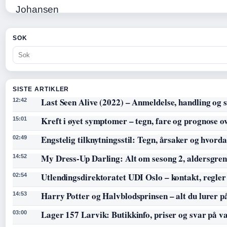
SOK
SISTE ARTIKLER
Last Seen Alive (2022) – Anmeldelse, handling og s
12:42
Kreft i øyet symptomer – tegn, fare og prognose o
15:01
Engstelig tilknytningsstil: Tegn, årsaker og hvorda
02:49
My Dress-Up Darling: Alt om sesong 2, aldersgren
14:52
Utlendingsdirektoratet UDI Oslo – kontakt, regler
02:54
Harry Potter og Halvblodsprinsen – alt du lurer p
14:53
Lager 157 Larvik: Butikkinfo, priser og svar på v
03:00