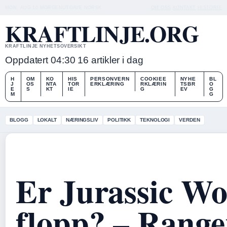
MON, AUG 10
MORGENUTGAVE
NORSK
OM OSS
KONTAKT
HISTORIE
KRAFTLINJE.ORG
KRAFTLINJE NYHETSOVERSIKT
Oppdatert 04:30
16 artikler i dag
H
OM
KO
HIS
PERSONVERN
COOKIEE
NYHE
BL
J
OS
NTA
TOR
ERKLÆRING
RKLÆRIN
TSBR
O
E
S
KT
IE
G
EV
G
M
G
BLOGG
LOKALT
NÆRINGSLIV
POLITIKK
TEKNOLOGI
VERDEN
Er Jurassic Wor
flopp? – Range