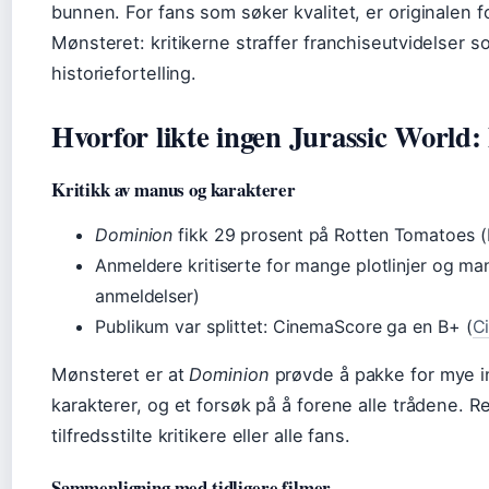
bunnen. For fans som søker kvalitet, er originalen f
Mønsteret: kritikerne straffer franchiseutvidelser so
historiefortelling.
Hvorfor likte ingen Jurassic World
Kritikk av manus og karakterer
Dominion
fikk 29 prosent på Rotten Tomatoes 
Anmeldere kritiserte for mange plotlinjer og m
anmeldelser)
Publikum var splittet: CinemaScore ga en B+ (
C
Mønsteret er at
Dominion
prøvde å pakke for mye inn
karakterer, og et forsøk på å forene alle trådene. R
tilfredsstilte kritikere eller alle fans.
Sammenligning med tidligere filmer