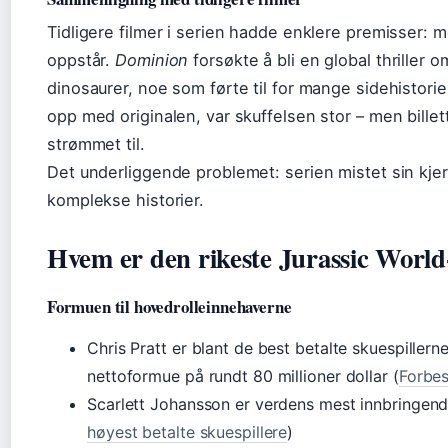
Tidligere filmer i serien hadde enklere premisser:
oppstår.
Dominion
forsøkte å bli en global thrill
dinosaurer, noe som førte til for mange sidehistori
opp med originalen, var skuffelsen stor – men billett
strømmet til.
Det underliggende problemet: serien mistet sin kjer
komplekse historier.
Hvem er den rikeste Jurassic World
Formuen til hovedrolleinnehaverne
Chris Pratt er blant de best betalte skuespiller
nettoformue på rundt 80 millioner dollar (
Forbes
Scarlett Johansson er verdens mest innbringende
høyest betalte skuespillere
)