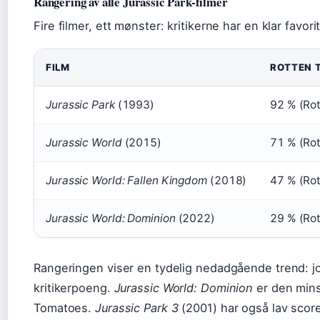
Rangering av alle Jurassic Park-filmer
Fire filmer, ett mønster: kritikerne har en klar favor
FILM
ROTTEN 
Jurassic Park
(1993)
92 % (Ro
Jurassic World
(2015)
71 % (Ro
Jurassic World: Fallen Kingdom
(2018)
47 % (Ro
Jurassic World: Dominion
(2022)
29 % (Ro
Rangeringen viser en tydelig nedadgående trend: jo
kritikerpoeng.
Jurassic World: Dominion
er den mins
Tomatoes.
Jurassic Park 3
(2001) har også lav scor