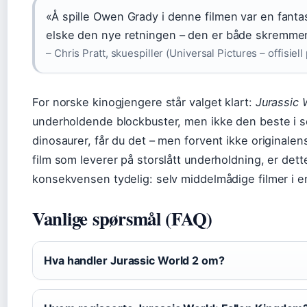
«Å spille Owen Grady i denne filmen var en fantas
elske den nye retningen – den er både skremm
– Chris Pratt, skuespiller (Universal Pictures – offisiel
For norske kinogjengere står valget klart:
Jurassic 
underholdende blockbuster, men ikke den beste i s
dinosaurer, får du det – men forvent ikke originalen
film som leverer på storslått underholdning, er dette
konsekvensen tydelig: selv middelmådige filmer i en
Vanlige spørsmål (FAQ)
Hva handler Jurassic World 2 om?