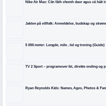
Nike Air Max: Cén fáth chomh daor agus cá háit in
Jakten på villfolk: Anmeldelse, budskap og strøm
5 000 meter: Lengde, mile , tid og trening (Guide)
TV 2 Sport – programover ikt, direkte ending og 
Ryan Reynolds Kids: Names, Ages, Photos & Fam