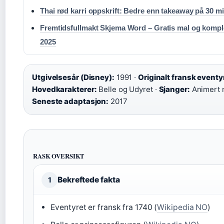
Thai rød karri oppskrift: Bedre enn takeaway på 30 m
Fremtidsfullmakt Skjema Word – Gratis mal og kompl
2025
Utgivelsesår (Disney):
1991 ·
Originalt fransk eventy
Hovedkarakterer:
Belle og Udyret ·
Sjanger:
Animert m
Seneste adaptasjon:
2017
RASK OVERSIKT
Bekreftede fakta
1
Eventyret er fransk fra 1740 (
Wikipedia NO
)