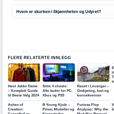
Hvem er skurken i Skjønnheten og Udyret?
FLERE RELATERTE INNLEGG
E
t
T
h
Høst Jakke Dame
Sims 4 cheats:
Raset i Levanger –
– Komplett Guide
Alle koder for PC,
Omkjøring, kart og
til Beste Valg 2024
Xbox og PS5
konsekvenser
Ashes of
B Young Kjole –
Furiosa Flop
V
Creation:
Priser, Modeller og
Analysis: Why the
å
Cancelled or
Kjøpssteder
Mad Max Prequel
–