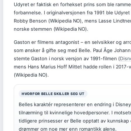
Udyret er faktisk en forhekset prins som ble ramme
forbannelse. I originalversjonen fra 1991 ble Udyret
Robby Benson (Wikipedia NO), mens Lasse Lindtner
norske stemmen (Wikipedia NO).
Gaston er filmens antagonist – en selvsikker og arr
som ønsker å gifte seg med Belle. Paul Åge Johan
stemte Gaston i norsk versjon av 1991-filmen (
Disn
mens Hans Marius Hoff Mittet hadde rollen i 2017-
(Wikipedia NO).
HVORFOR BELLE SKILLER SEG UT
Belles karaktér representerer en endring i Disne
tilnærming til kvinnelige hovedpersoner. I motsetn
tidligere prinsesser er Belle opptatt av kunnskap
drømmer om noe mer enn romantikk alene.