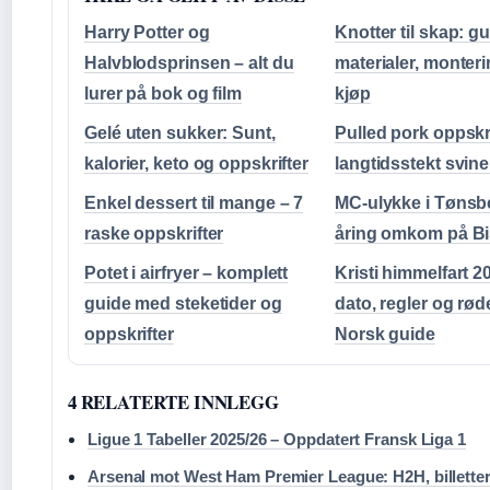
Harry Potter og
Knotter til skap: gui
Halvblodsprinsen – alt du
materialer, monter
lurer på bok og film
kjøp
Gelé uten sukker: Sunt,
Pulled pork oppskri
kalorier, keto og oppskrifter
langtidsstekt svin
Enkel dessert til mange – 7
MC-ulykke i Tønsbe
raske oppskrifter
åring omkom på B
Potet i airfryer – komplett
Kristi himmelfart 2
guide med steketider og
dato, regler og rød
oppskrifter
Norsk guide
4 RELATERTE INNLEGG
Ligue 1 Tabeller 2025/26 – Oppdatert Fransk Liga 1
Arsenal mot West Ham Premier League: H2H, billetter