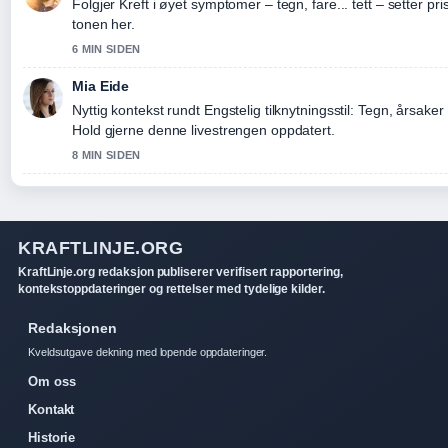
Folgjer Kreft i øyet symptomer – tegn, fare... tett – setter pr
tonen her.
6 MIN SIDEN
Mia Eide
Nyttig kontekst rundt Engstelig tilknytningsstil: Tegn, årsaker
Hold gjerne denne livestrengen oppdatert.
8 MIN SIDEN
KRAFTLINJE.ORG
KraftLinje.org redaksjon publiserer verifisert rapportering,
kontekstoppdateringer og rettelser med tydelige kilder.
Redaksjonen
Kveldsutgave dekning med lopende oppdateringer.
Om oss
Kontakt
Historie