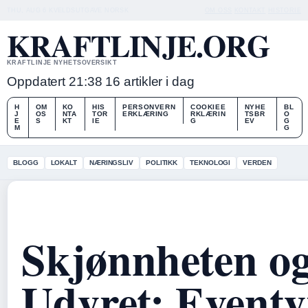
THU, AUG 6
KVELDSUTGAVE
NORSK
OM OSS
KONTAKT
HISTORIE
KRAFTLINJE.ORG
KRAFTLINJE NYHETSOVERSIKT
Oppdatert 21:38
16 artikler i dag
H
OM
KO
HIS
PERSONVERN
COOKIEE
NYHE
BL
J
OS
NTA
TOR
ERKLÆRING
RKLÆRIN
TSBR
O
E
S
KT
IE
G
EV
G
M
G
BLOGG
LOKALT
NÆRINGSLIV
POLITIKK
TEKNOLOGI
VERDEN
Skjønnheten o
Udyret: Eventy