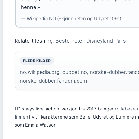
henne.»
— Wikipedia NO (Skjønnheten og Udyret 1991)
Relatert lesning:
Beste hotell Disneyland Paris
FLERE KILDER
no.wikipedia.org
,
dubbet.no
,
norske-dubber.fan
norske-dubber.fandom.com
I Disneys live-action-versjon fra 2017 bringer
rollebeset
filmen
liv til karakterene som Belle, Udyret og Lumiere m
som Emma Watson.