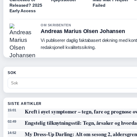
Released? 2025
Failed
Early Access
OM SKRIBENTEN
Andreas Marius Olsen Johansen
Vi publiserer daglig faktabasert dekning med kont
redaksjonell kvalitetssikring.
SOK
SISTE ARTIKLER
Kreft i øyet symptomer – tegn, fare og prognose o
15:01
Engstelig tilknytningsstil: Tegn, årsaker og hvorda
02:49
My Dress-Up Darling: Alt om sesong 2, aldersgren
14:52