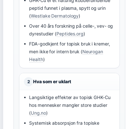
GHK-Cu er et naturlig kobberbindende
peptid funnet i plasma, spytt og urin
(
Westlake Dermatology
)
Over 40 års forskning på celle-, vev- og
dyrestudier (
Peptides.org
)
FDA-godkjent for topisk bruk i kremer,
men ikke for intern bruk (
Neurogan
Health
)
Hva som er uklart
2
Langsiktige effekter av topisk GHK-Cu
hos mennesker mangler store studier
(
Ung.no
)
Systemisk absorpsjon fra topiske