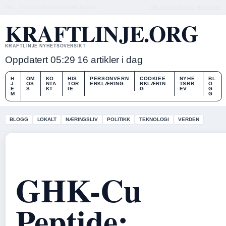
THU, AUG 6
MORGENUTGAVE
NORSK
OM OSS
KONTAKT
HISTORIE
KRAFTLINJE.ORG
KRAFTLINJE NYHETSOVERSIKT
Oppdatert 05:29
16 artikler i dag
H
OM
KO
HIS
PERSONVERN
COOKIEE
NYHE
BL
J
OS
NTA
TOR
ERKLÆRING
RKLÆRIN
TSBR
O
E
S
KT
IE
G
EV
G
M
G
BLOGG
LOKALT
NÆRINGSLIV
POLITIKK
TEKNOLOGI
VERDEN
GHK-Cu
Peptide: