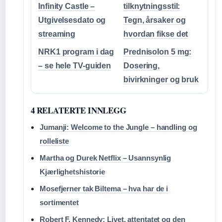
Infinity Castle –
tilknytningsstil:
Utgivelsesdato og
Tegn, årsaker og
streaming
hvordan fikse det
NRK1 program i dag
Prednisolon 5 mg:
– se hele TV-guiden
Dosering,
bivirkninger og bruk
4 RELATERTE INNLEGG
Jumanji: Welcome to the Jungle – handling og
rolleliste
Martha og Durek Netflix – Usannsynlig
Kjærlighetshistorie
Mosefjerner tak Biltema – hva har de i
sortimentet
Robert F. Kennedy: Livet, attentatet og den